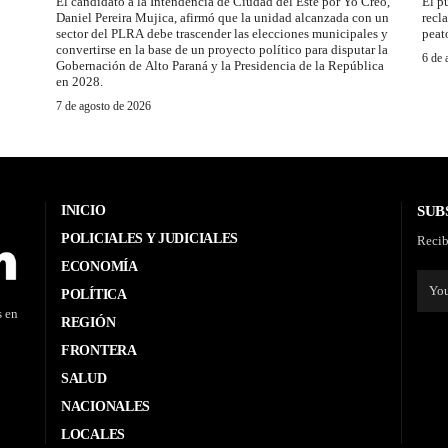
El candidato a la Intendencia de Ciudad del Este por Yo Creo,
El p
Daniel Pereira Mujica, afirmó que la unidad alcanzada con un
recl
sector del PLRA debe trascender las elecciones municipales y
peat
convertirse en la base de un proyecto político para disputar la
6 de 
Gobernación de Alto Paraná y la Presidencia de la República
en 2028.
7 de agosto de 2026
INICIO
SUB
POLICIALES Y JUDICIALES
Recib
ECONOMÍA
POLÍTICA
s en
REGIÓN
FRONTERA
SALUD
NACIONALES
LOCALES