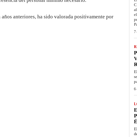
resencia del personal mínimo necesario.
C
a
e
 años anteriores, ha sido valorada positivamente por
p
P
7 
R
P
V
E
s
p
6 
L
E
P
É
E
d