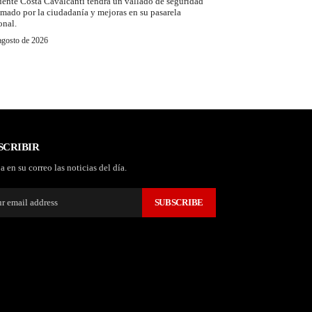
uente Costa Cavalcanti tendrá un vallado de seguridad
amado por la ciudadanía y mejoras en su pasarela
onal.
agosto de 2026
SCRIBIR
a en su correo las noticias del día.
SUBSCRIBE