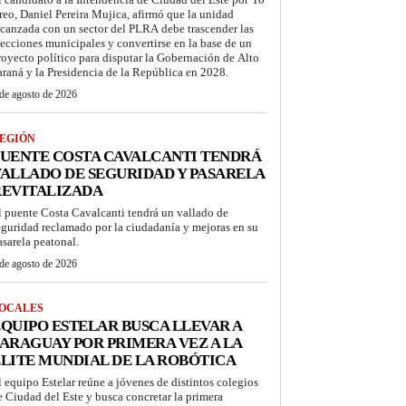
reo, Daniel Pereira Mujica, afirmó que la unidad
lcanzada con un sector del PLRA debe trascender las
lecciones municipales y convertirse en la base de un
royecto político para disputar la Gobernación de Alto
araná y la Presidencia de la República en 2028.
de agosto de 2026
EGIÓN
UENTE COSTA CAVALCANTI TENDRÁ
ALLADO DE SEGURIDAD Y PASARELA
REVITALIZADA
l puente Costa Cavalcanti tendrá un vallado de
eguridad reclamado por la ciudadanía y mejoras en su
asarela peatonal.
de agosto de 2026
OCALES
QUIPO ESTELAR BUSCA LLEVAR A
ARAGUAY POR PRIMERA VEZ A LA
LITE MUNDIAL DE LA ROBÓTICA
l equipo Estelar reúne a jóvenes de distintos colegios
e Ciudad del Este y busca concretar la primera