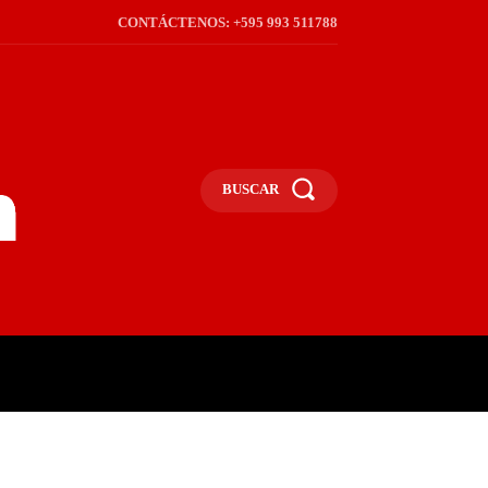
CONTÁCTENOS: +595 993 511788
BUSCAR
ICA
REGIÓN
FRONTERA
S