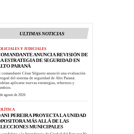
ULTIMAS NOTICIAS
OLICIALES Y JUDICIALES
COMANDANTE ANUNCIA REVISIÓN DE
A ESTRATEGIA DE SEGURIDAD EN
ALTO PARANÁ
l comandante César Silguero anunció una evaluación
ntegral del sistema de seguridad de Alto Paraná.
odrían aplicarse nuevas estrategias, refuerzos y
ambios.
de agosto de 2026
OLÍTICA
ANI PEREIRA PROYECTA LA UNIDAD
POSITORA MÁS ALLÁ DE LAS
LECCIONES MUNICIPALES
l candidato a la Intendencia de Ciudad del Este por Yo