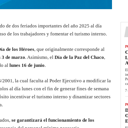
do de dos feriados importantes del año 2025 al día
nso de los trabajadores y fomentar el turismo interno.
P
ía de los Héroes
, que originalmente corresponde al
s 3 de marzo
. Asimismo, el
Día de la Paz del Chaco
,
L
do al
lunes 16 de junio
.
E
i
P
001, la cual faculta al Poder Ejecutivo a modificar la
c
olos al día lunes con el fin de generar fines de semana
7 
sito incentivar el turismo interno y dinamizar sectores
a.
P
D
O
iados,
se garantizará el funcionamiento de los
E
E