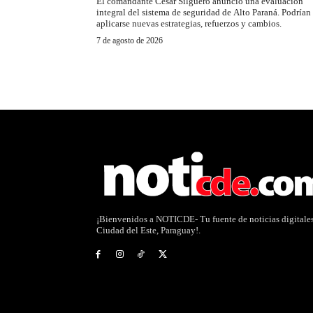
El comandante César Silguero anunció una evaluación
integral del sistema de seguridad de Alto Paraná. Podrían
aplicarse nuevas estrategias, refuerzos y cambios.
7 de agosto de 2026
¡Bienvenidos a NOTICDE- Tu fuente de noticias digitale
Ciudad del Este, Paraguay!.