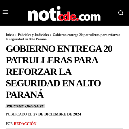
Inicio
Policiales y Judiciales
Gobierno entrega 20 patrulleras para reforzar
la seguridad en Alto Paraná
GOBIERNO ENTREGA 20
PATRULLERAS PARA
REFORZAR LA
SEGURIDAD EN ALTO
PARANÁ
POLICIALES Y JUDICIALES
PUBLICADO EL
27 DE DICIEMBRE DE 2024
POR
REDACCIÓN