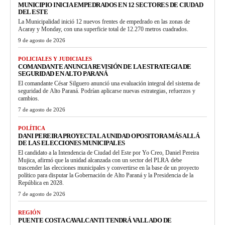
MUNICIPIO INICIA EMPEDRADOS EN 12 SECTORES DE CIUDAD
DEL ESTE
La Municipalidad inició 12 nuevos frentes de empedrado en las zonas de
Acaray y Monday, con una superficie total de 12.270 metros cuadrados.
9 de agosto de 2026
POLICIALES Y JUDICIALES
COMANDANTE ANUNCIA REVISIÓN DE LA ESTRATEGIA DE
SEGURIDAD EN ALTO PARANÁ
El comandante César Silguero anunció una evaluación integral del sistema de
seguridad de Alto Paraná. Podrían aplicarse nuevas estrategias, refuerzos y
cambios.
7 de agosto de 2026
POLÍTICA
DANI PEREIRA PROYECTA LA UNIDAD OPOSITORA MÁS ALLÁ
DE LAS ELECCIONES MUNICIPALES
El candidato a la Intendencia de Ciudad del Este por Yo Creo, Daniel Pereira
Mujica, afirmó que la unidad alcanzada con un sector del PLRA debe
trascender las elecciones municipales y convertirse en la base de un proyecto
político para disputar la Gobernación de Alto Paraná y la Presidencia de la
República en 2028.
7 de agosto de 2026
REGIÓN
PUENTE COSTA CAVALCANTI TENDRÁ VALLADO DE