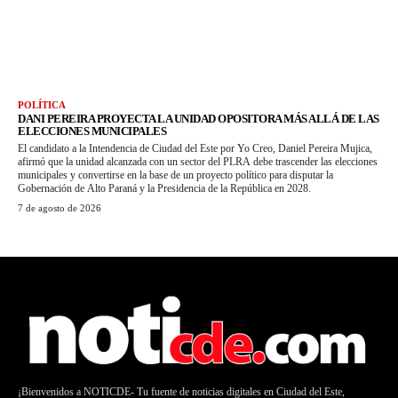
POLÍTICA
DANI PEREIRA PROYECTA LA UNIDAD OPOSITORA MÁS ALLÁ DE LAS
ELECCIONES MUNICIPALES
El candidato a la Intendencia de Ciudad del Este por Yo Creo, Daniel Pereira Mujica,
afirmó que la unidad alcanzada con un sector del PLRA debe trascender las elecciones
municipales y convertirse en la base de un proyecto político para disputar la
Gobernación de Alto Paraná y la Presidencia de la República en 2028.
7 de agosto de 2026
¡Bienvenidos a NOTICDE- Tu fuente de noticias digitales en Ciudad del Este,