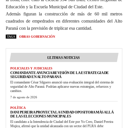
Educación y la Escuela Municipal de Ciudad del Este.
Además figuran la construcción de más de 60 mil metros
cuadrados de empedrados en diferentes comunidades del Alto
Paraná con la previsión de triplicar esa cantidad.
TAGS
OBRAS GOBERNACIÓN
ULTIMAS NOTICIAS
POLICIALES Y JUDICIALES
COMANDANTE ANUNCIA REVISIÓN DE LA ESTRATEGIA DE
SEGURIDAD EN ALTO PARANÁ
El comandante César Silguero anunció una evaluación integral del sistema de
seguridad de Alto Paraná. Podrían aplicarse nuevas estrategias, refuerzos y
cambios.
7 de agosto de 2026
POLÍTICA
DANI PEREIRA PROYECTA LA UNIDAD OPOSITORA MÁS ALLÁ
DE LAS ELECCIONES MUNICIPALES
El candidato a la Intendencia de Ciudad del Este por Yo Creo, Daniel Pereira
Mujica, afirmó que la unidad alcanzada con un sector del PLRA debe