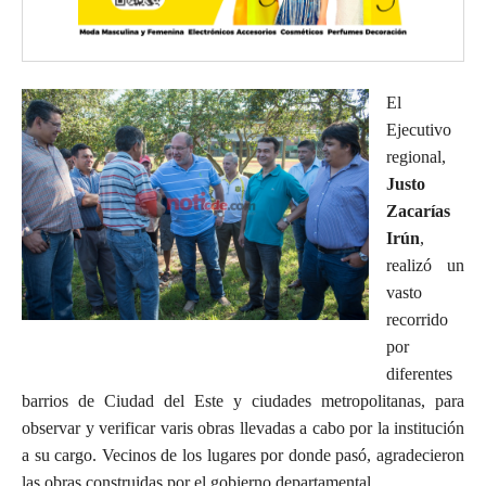
El
Ejecutivo
regional,
Justo
Zacarías
Irún
,
realizó un
vasto
recorrido
por
diferentes
barrios de Ciudad del Este y ciudades metropolitanas, para
observar y verificar varis obras llevadas a cabo por la institución
a su cargo. Vecinos de los lugares por donde pasó, agradecieron
las obras construidas por el gobierno departamental.