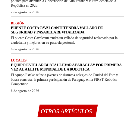
político para disputar la Gobernación de Alto Paraná y la Presidencia de la
República en 2028.
7 de agosto de 2026
REGIÓN
PUENTE COSTA CAVALCANTI TENDRÁ VALLADO DE
SEGURIDAD Y PASARELA REVITALIZADA
El puente Costa Cavalcanti tendrá un vallado de seguridad reclamado por la
ciudadanía y mejoras en su pasarela peatonal.
6 de agosto de 2026
LOCALES
EQUIPO ESTELAR BUSCA LLEVAR A PARAGUAY POR PRIMERA
VEZ A LA ÉLITE MUNDIAL DE LA ROBÓTICA
El equipo Estelar reúne a jóvenes de distintos colegios de Ciudad del Este y
busca concretar la primera participación de Paraguay en la FIRST Robotics
Competition.
6 de agosto de 2026
OTROS ARTÍCULOS