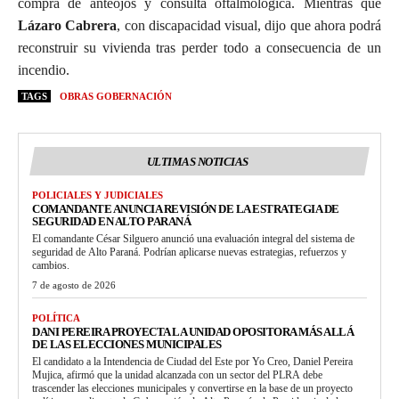
compra de anteojos y consulta oftalmológica. Mientras que
Lázaro Cabrera
, con discapacidad visual, dijo que ahora podrá
reconstruir su vivienda tras perder todo a consecuencia de un
incendio.
TAGS
OBRAS GOBERNACIÓN
ULTIMAS NOTICIAS
POLICIALES Y JUDICIALES
COMANDANTE ANUNCIA REVISIÓN DE LA ESTRATEGIA DE
SEGURIDAD EN ALTO PARANÁ
El comandante César Silguero anunció una evaluación integral del sistema de
seguridad de Alto Paraná. Podrían aplicarse nuevas estrategias, refuerzos y
cambios.
7 de agosto de 2026
POLÍTICA
DANI PEREIRA PROYECTA LA UNIDAD OPOSITORA MÁS ALLÁ
DE LAS ELECCIONES MUNICIPALES
El candidato a la Intendencia de Ciudad del Este por Yo Creo, Daniel Pereira
Mujica, afirmó que la unidad alcanzada con un sector del PLRA debe
trascender las elecciones municipales y convertirse en la base de un proyecto