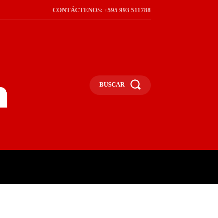
CONTÁCTENOS: +595 993 511788
BUSCAR
ICA
REGIÓN
FRONTERA
S