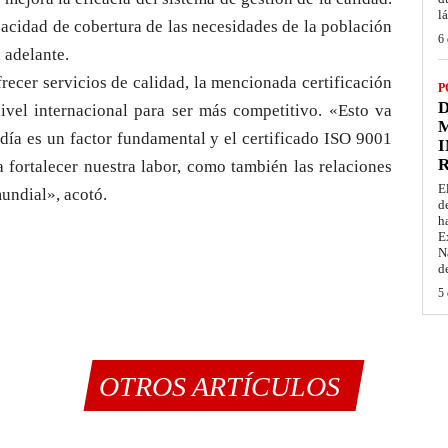
l
acidad de cobertura de las necesidades de la población
6 
 adelante.
ecer servicios de calidad, la mencionada certificación
P
D
ivel internacional para ser más competitivo. «Esto va
M
día es un factor fundamental y el certificado ISO 9001
I
a fortalecer nuestra labor, como también las relaciones
E
undial», acotó.
d
h
E
N
d
5 
OTROS ARTÍCULOS