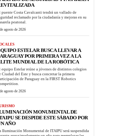
REVITALIZADA
l puente Costa Cavalcanti tendrá un vallado de
eguridad reclamado por la ciudadanía y mejoras en su
asarela peatonal.
de agosto de 2026
OCALES
QUIPO ESTELAR BUSCA LLEVAR A
ARAGUAY POR PRIMERA VEZ A LA
LITE MUNDIAL DE LA ROBÓTICA
l equipo Estelar reúne a jóvenes de distintos colegios
e Ciudad del Este y busca concretar la primera
articipación de Paraguay en la FIRST Robotics
ompetition.
de agosto de 2026
URISMO
ILUMINACIÓN MONUMENTAL DE
TAIPU SE DESPIDE ESTE SÁBADO POR
UN AÑO
a Iluminación Monumental de ITAIPU será suspendida
urante aproximadamente un año para reemplazar las