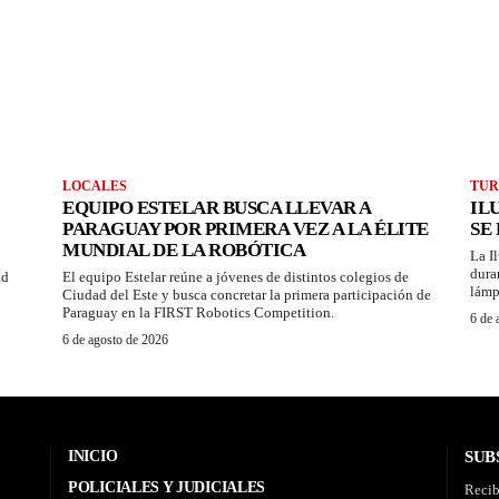
LOCALES
TUR
EQUIPO ESTELAR BUSCA LLEVAR A
IL
PARAGUAY POR PRIMERA VEZ A LA ÉLITE
SE
MUNDIAL DE LA ROBÓTICA
La I
dura
ad
El equipo Estelar reúne a jóvenes de distintos colegios de
lámp
Ciudad del Este y busca concretar la primera participación de
Paraguay en la FIRST Robotics Competition.
6 de 
6 de agosto de 2026
INICIO
SUB
POLICIALES Y JUDICIALES
Recib