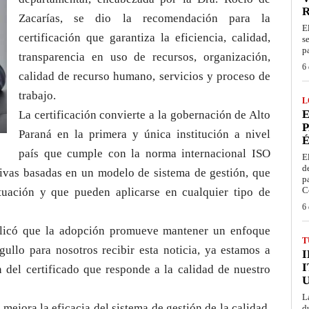
Zacarías, se dio la recomendación para la
E
certificación que garantiza la eficiencia, calidad,
s
p
transparencia en uso de recursos, organización,
6 
calidad de recurso humano, servicios y proceso de
trabajo.
L
E
La certificación convierte a la gobernación de Alto
P
Paraná en la primera y única institución a nivel
É
país que cumple con la norma internacional ISO
E
d
ivas basadas en un modelo de sistema de gestión, que
p
C
tuación y que pueden aplicarse en cualquier tipo de
6 
xplicó que la adopción promueve mantener un enfoque
T
ullo para nosotros recibir esta noticia, ya estamos a
I
 del certificado que responde a la calidad de nuestro
L
 mejora la eficacia del sistema de gestión de la calidad.
d