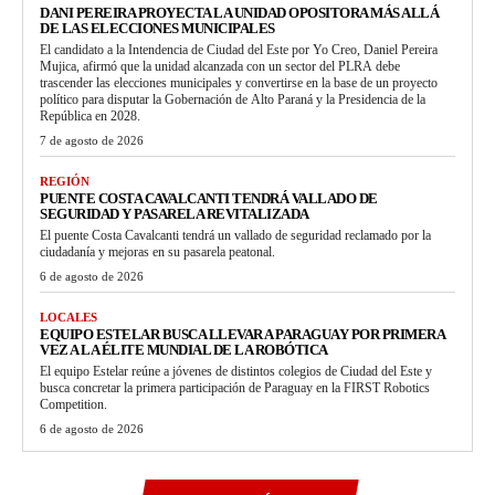
DANI PEREIRA PROYECTA LA UNIDAD OPOSITORA MÁS ALLÁ
DE LAS ELECCIONES MUNICIPALES
El candidato a la Intendencia de Ciudad del Este por Yo Creo, Daniel Pereira
Mujica, afirmó que la unidad alcanzada con un sector del PLRA debe
trascender las elecciones municipales y convertirse en la base de un proyecto
político para disputar la Gobernación de Alto Paraná y la Presidencia de la
República en 2028.
7 de agosto de 2026
REGIÓN
PUENTE COSTA CAVALCANTI TENDRÁ VALLADO DE
SEGURIDAD Y PASARELA REVITALIZADA
El puente Costa Cavalcanti tendrá un vallado de seguridad reclamado por la
ciudadanía y mejoras en su pasarela peatonal.
6 de agosto de 2026
LOCALES
EQUIPO ESTELAR BUSCA LLEVAR A PARAGUAY POR PRIMERA
VEZ A LA ÉLITE MUNDIAL DE LA ROBÓTICA
El equipo Estelar reúne a jóvenes de distintos colegios de Ciudad del Este y
busca concretar la primera participación de Paraguay en la FIRST Robotics
Competition.
6 de agosto de 2026