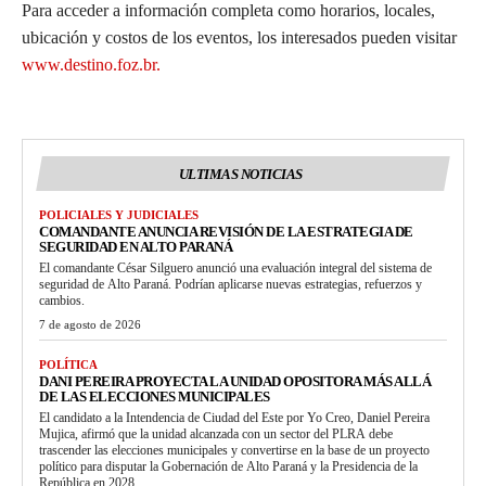
Para acceder a información completa como horarios, locales,
ubicación y costos de los eventos, los interesados pueden visitar
www.destino.foz.br.
ULTIMAS NOTICIAS
POLICIALES Y JUDICIALES
COMANDANTE ANUNCIA REVISIÓN DE LA ESTRATEGIA DE
SEGURIDAD EN ALTO PARANÁ
El comandante César Silguero anunció una evaluación integral del sistema de
seguridad de Alto Paraná. Podrían aplicarse nuevas estrategias, refuerzos y
cambios.
7 de agosto de 2026
POLÍTICA
DANI PEREIRA PROYECTA LA UNIDAD OPOSITORA MÁS ALLÁ
DE LAS ELECCIONES MUNICIPALES
El candidato a la Intendencia de Ciudad del Este por Yo Creo, Daniel Pereira
Mujica, afirmó que la unidad alcanzada con un sector del PLRA debe
trascender las elecciones municipales y convertirse en la base de un proyecto
político para disputar la Gobernación de Alto Paraná y la Presidencia de la
República en 2028.