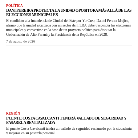
POLÍTICA
DANI PEREIRA PROYECTA LA UNIDAD OPOSITORA MÁS ALLÁ DE LAS
ELECCIONES MUNICIPALES
El candidato a la Intendencia de Ciudad del Este por Yo Creo, Daniel Pereira Mujica,
afirmó que la unidad alcanzada con un sector del PLRA debe trascender las elecciones
municipales y convertirse en la base de un proyecto político para disputar la
Gobernación de Alto Paraná y la Presidencia de la República en 2028.
7 de agosto de 2026
REGIÓN
PUENTE COSTA CAVALCANTI TENDRÁ VALLADO DE SEGURIDAD Y
PASARELA REVITALIZADA
El puente Costa Cavalcanti tendrá un vallado de seguridad reclamado por la ciudadanía
y mejoras en su pasarela peatonal.