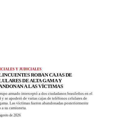
ICIALES Y JUDICIALES
LINCUENTES ROBAN CAJAS DE
LULARES DE ALTA GAMA Y
ANDONAN A LAS VÍCTIMAS
rupo armado interceptó a dos ciudadanos brasileños en el
 y se apoderó de varias cajas de teléfonos celulares de
 gama. Las víctimas fueron abandonadas posteriormente
o a su camioneta.
agosto de 2026