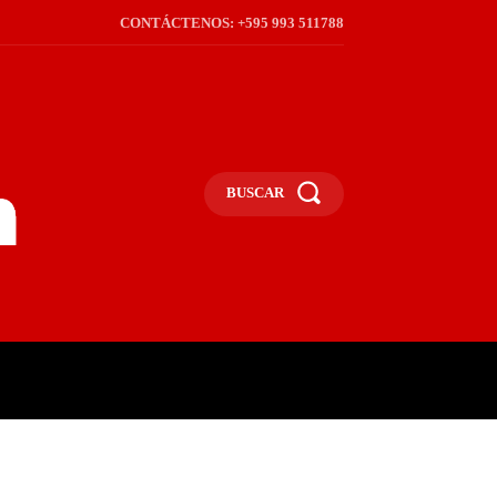
CONTÁCTENOS: +595 993 511788
BUSCAR
ICA
REGIÓN
FRONTERA
S