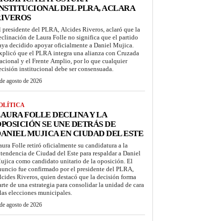
NSTITUCIONAL DEL PLRA, ACLARA
RIVEROS
l presidente del PLRA, Alcides Riveros, aclaró que la
eclinación de Laura Folle no significa que el partido
aya decidido apoyar oficialmente a Daniel Mujica.
xplicó que el PLRA integra una alianza con Cruzada
acional y el Frente Amplio, por lo que cualquier
ecisión institucional debe ser consensuada.
de agosto de 2026
OLÍTICA
AURA FOLLE DECLINA Y LA
POSICIÓN SE UNE DETRÁS DE
ANIEL MUJICA EN CIUDAD DEL ESTE
aura Folle retiró oficialmente su candidatura a la
ntendencia de Ciudad del Este para respaldar a Daniel
ujica como candidato unitario de la oposición. El
nuncio fue confirmado por el presidente del PLRA,
lcides Riveros, quien destacó que la decisión forma
arte de una estrategia para consolidar la unidad de cara
 las elecciones municipales.
de agosto de 2026