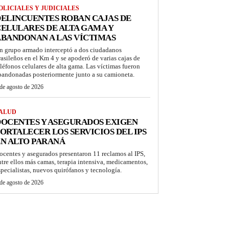
OLICIALES Y JUDICIALES
ELINCUENTES ROBAN CAJAS DE
ELULARES DE ALTA GAMA Y
BANDONAN A LAS VÍCTIMAS
n grupo armado interceptó a dos ciudadanos
rasileños en el Km 4 y se apoderó de varias cajas de
eléfonos celulares de alta gama. Las víctimas fueron
bandonadas posteriormente junto a su camioneta.
de agosto de 2026
ALUD
OCENTES Y ASEGURADOS EXIGEN
ORTALECER LOS SERVICIOS DEL IPS
N ALTO PARANÁ
ocentes y asegurados presentaron 11 reclamos al IPS,
ntre ellos más camas, terapia intensiva, medicamentos,
specialistas, nuevos quirófanos y tecnología.
de agosto de 2026