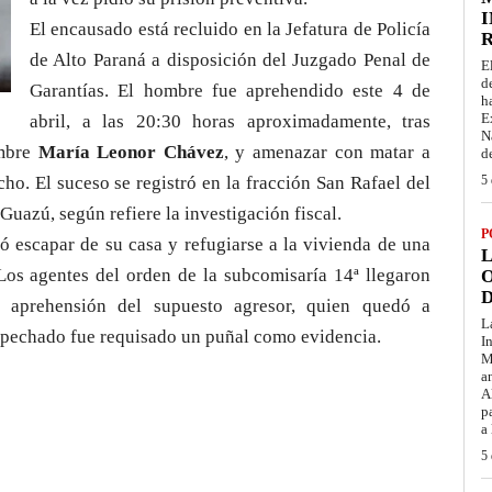
I
El encausado está recluido en la Jefatura de Policía
de Alto Paraná a disposición del Juzgado Penal de
E
d
Garantías. El hombre fue aprehendido este 4 de
h
E
abril, a las 20:30 horas aproximadamente, tras
N
ombre
María Leonor Chávez
, y amenazar con matar a
d
ho. El suceso se registró en la fracción San Rafael del
5 
uazú, según refiere la investigación fiscal.
P
ró escapar de su casa y refugiarse a la vivienda de una
L
Los agentes del orden de la subcomisaría 14ª llegaron
O
D
a aprehensión del supuesto agresor, quien quedó a
L
sospechado fue requisado un puñal como evidencia.
I
M
a
A
p
a
5 