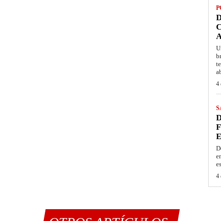
P
D
C
A
U
b
t
a
4 
S
D
F
E
D
e
e
4 