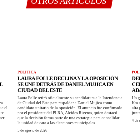
OTROS ARTÍCULOS
POLÍTICA
POL
LAURA FOLLE DECLINA Y LA OPOSICIÓN
DE
L
SE UNE DETRÁS DE DANIEL MUJICA EN
CE
CIUDAD DEL ESTE
AB
Laura Folle retiró oficialmente su candidatura a la Intendencia
Un g
ya
de Ciudad del Este para respaldar a Daniel Mujica como
Km 4
ue el
candidato unitario de la oposición. El anuncio fue confirmado
alta
nte
por el presidente del PLRA, Alcides Riveros, quien destacó
junt
ser
que la decisión forma parte de una estrategia para consolidar
4 de 
la unidad de cara a las elecciones municipales.
5 de agosto de 2026