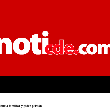
 JUDICIALES
ECONOMÍA
POLÍT
encia familiar y piden prisión