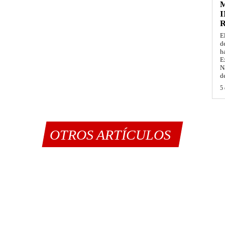
M
I
E
d
h
E
N
d
5 
OTROS ARTÍCULOS