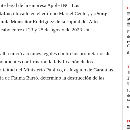
te legal de la empresa Apple INC. Los
L
tafa»
, ubicado en el edificio Marcel Center, y
«Sony
E
P
enida Monseñor Rodríguez de la capital del Alto
É
 cabo entre el 23 y 25 de agosto de 2023, en
E
d
p
C
llalba inició acciones legales contra los propietarios de
6 
pondientes confirmaron la falsificación de los
T
licitud del Ministerio Público, el Juzgado de Garantías
ría de Fátima Burró, determinó la destrucción de las
I
L
d
l
6 
P
D