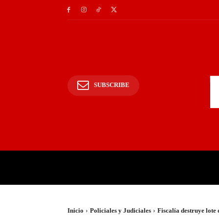
SUBSCRIBE
INICIO
POLICIALES Y
Inicio
Policiales y Judiciales
Fiscalía destruye lote 