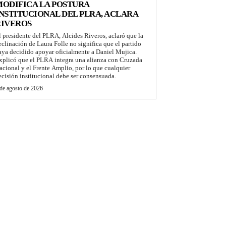
ODIFICA LA POSTURA
NSTITUCIONAL DEL PLRA, ACLARA
RIVEROS
l presidente del PLRA, Alcides Riveros, aclaró que la
eclinación de Laura Folle no significa que el partido
aya decidido apoyar oficialmente a Daniel Mujica.
xplicó que el PLRA integra una alianza con Cruzada
acional y el Frente Amplio, por lo que cualquier
ecisión institucional debe ser consensuada.
de agosto de 2026