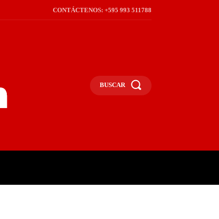
CONTÁCTENOS: +595 993 511788
BUSCAR
ICA
REGIÓN
FRONTERA
S