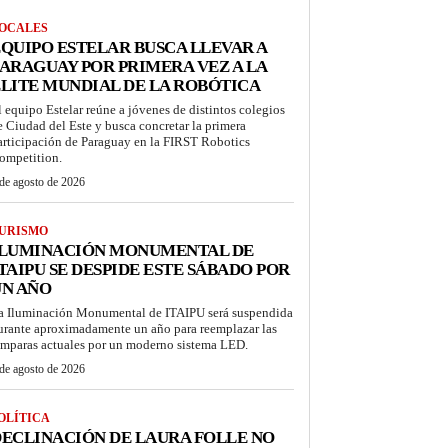
OCALES
QUIPO ESTELAR BUSCA LLEVAR A
ARAGUAY POR PRIMERA VEZ A LA
LITE MUNDIAL DE LA ROBÓTICA
l equipo Estelar reúne a jóvenes de distintos colegios
e Ciudad del Este y busca concretar la primera
articipación de Paraguay en la FIRST Robotics
ompetition.
de agosto de 2026
URISMO
ILUMINACIÓN MONUMENTAL DE
TAIPU SE DESPIDE ESTE SÁBADO POR
UN AÑO
a Iluminación Monumental de ITAIPU será suspendida
urante aproximadamente un año para reemplazar las
ámparas actuales por un moderno sistema LED.
de agosto de 2026
OLÍTICA
ECLINACIÓN DE LAURA FOLLE NO