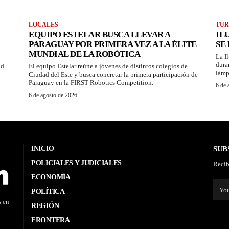
LOCALES
TUR
EQUIPO ESTELAR BUSCA LLEVAR A
IL
PARAGUAY POR PRIMERA VEZ A LA ÉLITE
SE
MUNDIAL DE LA ROBÓTICA
La I
dura
ad
El equipo Estelar reúne a jóvenes de distintos colegios de
lámp
Ciudad del Este y busca concretar la primera participación de
Paraguay en la FIRST Robotics Competition.
6 de 
6 de agosto de 2026
INICIO
SUB
POLICIALES Y JUDICIALES
Recib
ECONOMÍA
POLÍTICA
s en
REGIÓN
FRONTERA