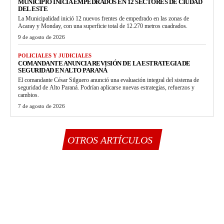
MUNICIPIO INICIA EMPEDRADOS EN 12 SECTORES DE CIUDAD
DEL ESTE
La Municipalidad inició 12 nuevos frentes de empedrado en las zonas de
Acaray y Monday, con una superficie total de 12.270 metros cuadrados.
9 de agosto de 2026
POLICIALES Y JUDICIALES
COMANDANTE ANUNCIA REVISIÓN DE LA ESTRATEGIA DE
SEGURIDAD EN ALTO PARANÁ
El comandante César Silguero anunció una evaluación integral del sistema de
seguridad de Alto Paraná. Podrían aplicarse nuevas estrategias, refuerzos y
cambios.
7 de agosto de 2026
OTROS ARTÍCULOS