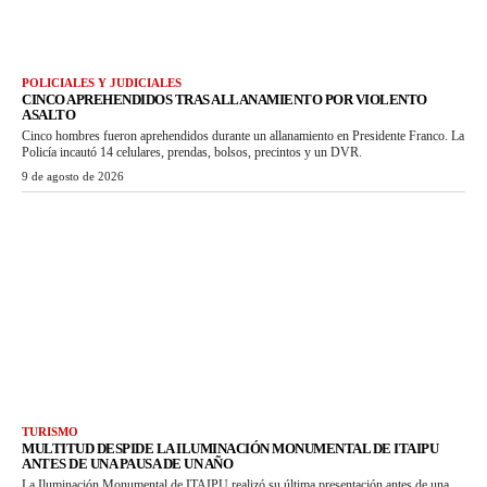
POLICIALES Y JUDICIALES
CINCO APREHENDIDOS TRAS ALLANAMIENTO POR VIOLENTO
ASALTO
Cinco hombres fueron aprehendidos durante un allanamiento en Presidente Franco. La
Policía incautó 14 celulares, prendas, bolsos, precintos y un DVR.
9 de agosto de 2026
TURISMO
MULTITUD DESPIDE LA ILUMINACIÓN MONUMENTAL DE ITAIPU
ANTES DE UNA PAUSA DE UN AÑO
La Iluminación Monumental de ITAIPU realizó su última presentación antes de una