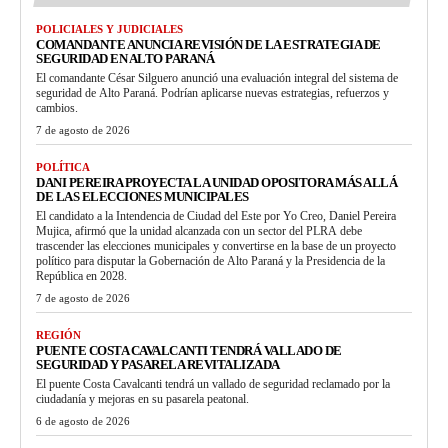
POLICIALES Y JUDICIALES
COMANDANTE ANUNCIA REVISIÓN DE LA ESTRATEGIA DE
SEGURIDAD EN ALTO PARANÁ
El comandante César Silguero anunció una evaluación integral del sistema de
seguridad de Alto Paraná. Podrían aplicarse nuevas estrategias, refuerzos y
cambios.
7 de agosto de 2026
POLÍTICA
DANI PEREIRA PROYECTA LA UNIDAD OPOSITORA MÁS ALLÁ
DE LAS ELECCIONES MUNICIPALES
El candidato a la Intendencia de Ciudad del Este por Yo Creo, Daniel Pereira
Mujica, afirmó que la unidad alcanzada con un sector del PLRA debe
trascender las elecciones municipales y convertirse en la base de un proyecto
político para disputar la Gobernación de Alto Paraná y la Presidencia de la
República en 2028.
7 de agosto de 2026
REGIÓN
PUENTE COSTA CAVALCANTI TENDRÁ VALLADO DE
SEGURIDAD Y PASARELA REVITALIZADA
El puente Costa Cavalcanti tendrá un vallado de seguridad reclamado por la
ciudadanía y mejoras en su pasarela peatonal.
6 de agosto de 2026