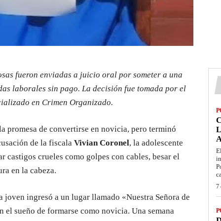
osas fueron enviadas a juicio oral por someter a una
das laborales sin pago. La decisión fue tomada por el
cializado en Crimen Organizado.
P
a promesa de convertirse en novicia, pero terminó
L
usación de la fiscala
Vivian Coronel
, la adolescente
E
ar castigos crueles como golpes con cables, besar el
i
P
ura en la cabeza.
c
7 
 joven ingresó a un lugar llamado «Nuestra Señora de
n el sueño de formarse como novicia. Una semana
P
D