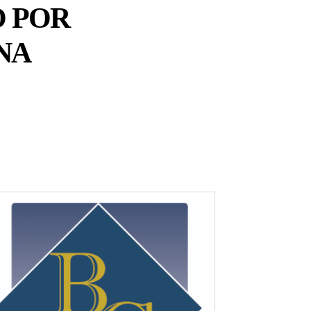
O POR
NA