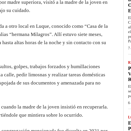
 por madre superiora, visitó a la madre de la joven en
O
ajo su cuidado.
E
E
C
ada a otro local en Luque, conocido como “Casa de la
a
e
 alias “hermana Milagros”. Allí estuvo siete meses,
p
P
hasta altas horas de la noche y sin contacto con su
7 
R
sultos, golpes, trabajos forzados y humillaciones
P
V
la calle, pedir limosnas y realizar tareas domésticas
espojada de sus documentos y amenazada para no
E
s
p
6 
cuando la madre de la joven insistió en recuperarla.
irtiéndole que mintiera sobre lo ocurrido.
L
E
P
la congregación mencionada fue disuelta en 2021 por