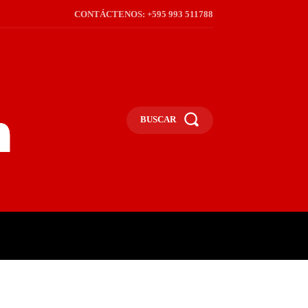
CONTÁCTENOS: +595 993 511788
BUSCAR
ICA
REGIÓN
FRONTERA
S