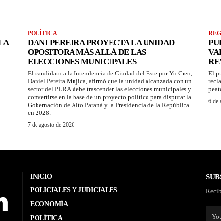
POLÍTICA
REG
LA
DANI PEREIRA PROYECTA LA UNIDAD
PU
OPOSITORA MÁS ALLÁ DE LAS
VA
ELECCIONES MUNICIPALES
RE
El candidato a la Intendencia de Ciudad del Este por Yo Creo,
El p
Daniel Pereira Mujica, afirmó que la unidad alcanzada con un
recl
sector del PLRA debe trascender las elecciones municipales y
peat
convertirse en la base de un proyecto político para disputar la
6 de 
Gobernación de Alto Paraná y la Presidencia de la República
en 2028.
7 de agosto de 2026
INICIO
SUB
POLICIALES Y JUDICIALES
Recib
ECONOMÍA
POLÍTICA