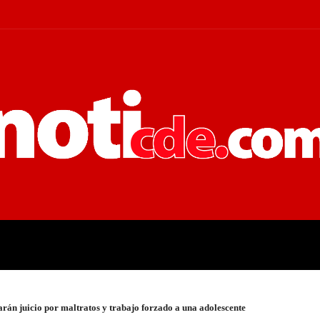
 JUDICIALES
ECONOMÍA
POLÍT
arán juicio por maltratos y trabajo forzado a una adolescente