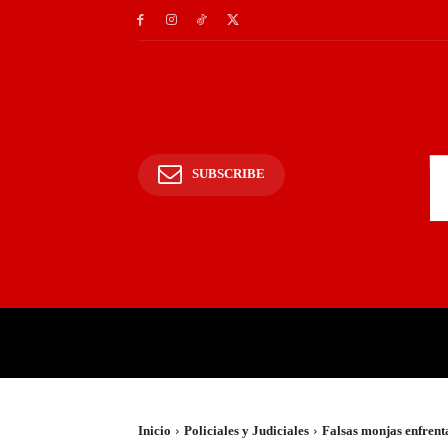
SUBSCRIBE
INICIO
POLICIALES Y
Inicio
Policiales y Judiciales
Falsas monjas enfrent