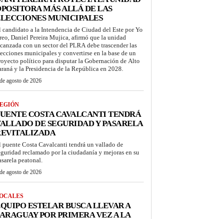
POSITORA MÁS ALLÁ DE LAS
LECCIONES MUNICIPALES
l candidato a la Intendencia de Ciudad del Este por Yo
reo, Daniel Pereira Mujica, afirmó que la unidad
lcanzada con un sector del PLRA debe trascender las
lecciones municipales y convertirse en la base de un
royecto político para disputar la Gobernación de Alto
araná y la Presidencia de la República en 2028.
de agosto de 2026
EGIÓN
UENTE COSTA CAVALCANTI TENDRÁ
ALLADO DE SEGURIDAD Y PASARELA
REVITALIZADA
l puente Costa Cavalcanti tendrá un vallado de
eguridad reclamado por la ciudadanía y mejoras en su
asarela peatonal.
de agosto de 2026
OCALES
QUIPO ESTELAR BUSCA LLEVAR A
ARAGUAY POR PRIMERA VEZ A LA