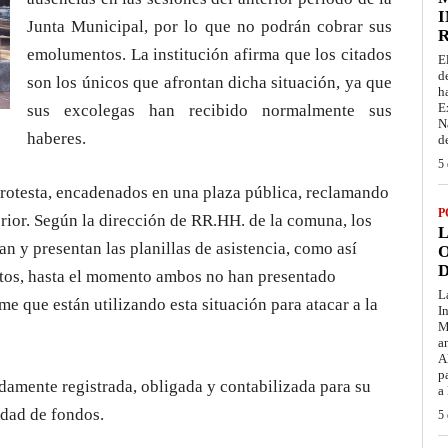
I
Junta Municipal, por lo que no podrán cobrar sus
emolumentos. La institución afirma que los citados
E
d
son los únicos que afrontan dicha situación, ya que
h
E
sus excolegas han recibido normalmente sus
N
haberes.
d
5 
rotesta, encadenados en una plaza pública, reclamando
P
rior. Según la dirección de RR.HH. de la comuna, los
L
an y presentan las planillas de asistencia, como así
O
D
datos, hasta el momento ambos no han presentado
L
 que están utilizando esta situación para atacar a la
I
M
a
A
p
amente registrada, obligada y contabilizada para su
a
idad de fondos.
5 