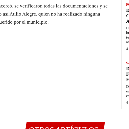
P
acercó, se verificaron todas las documentaciones y se
D
 así Atilio Alegre, quien no ha realizado ninguna
C
A
erido por el municipio.
U
b
t
a
4 
S
D
F
E
D
e
e
4 