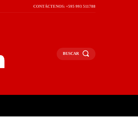
CONTÁCTENOS: +595 993 511788
BUSCAR
ICA
REGIÓN
FRONTERA
S