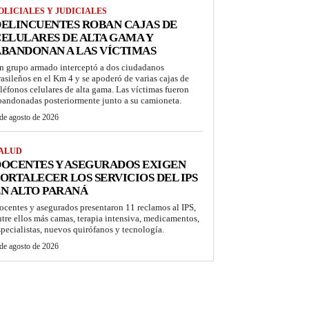
OLICIALES Y JUDICIALES
ELINCUENTES ROBAN CAJAS DE
ELULARES DE ALTA GAMA Y
BANDONAN A LAS VÍCTIMAS
n grupo armado interceptó a dos ciudadanos
rasileños en el Km 4 y se apoderó de varias cajas de
eléfonos celulares de alta gama. Las víctimas fueron
bandonadas posteriormente junto a su camioneta.
de agosto de 2026
ALUD
OCENTES Y ASEGURADOS EXIGEN
ORTALECER LOS SERVICIOS DEL IPS
N ALTO PARANÁ
ocentes y asegurados presentaron 11 reclamos al IPS,
ntre ellos más camas, terapia intensiva, medicamentos,
specialistas, nuevos quirófanos y tecnología.
de agosto de 2026