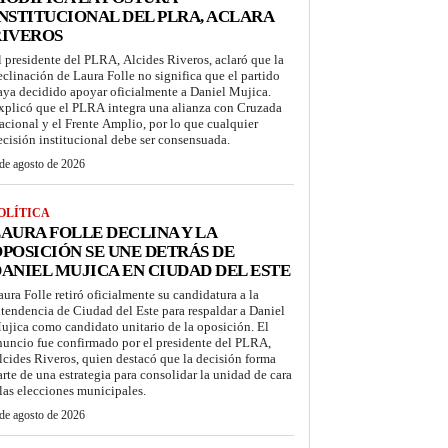
NSTITUCIONAL DEL PLRA, ACLARA
RIVEROS
l presidente del PLRA, Alcides Riveros, aclaró que la
eclinación de Laura Folle no significa que el partido
aya decidido apoyar oficialmente a Daniel Mujica.
xplicó que el PLRA integra una alianza con Cruzada
acional y el Frente Amplio, por lo que cualquier
ecisión institucional debe ser consensuada.
de agosto de 2026
OLÍTICA
AURA FOLLE DECLINA Y LA
POSICIÓN SE UNE DETRÁS DE
ANIEL MUJICA EN CIUDAD DEL ESTE
aura Folle retiró oficialmente su candidatura a la
ntendencia de Ciudad del Este para respaldar a Daniel
ujica como candidato unitario de la oposición. El
nuncio fue confirmado por el presidente del PLRA,
lcides Riveros, quien destacó que la decisión forma
arte de una estrategia para consolidar la unidad de cara
 las elecciones municipales.
de agosto de 2026