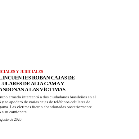
ICIALES Y JUDICIALES
LINCUENTES ROBAN CAJAS DE
LULARES DE ALTA GAMA Y
ANDONAN A LAS VÍCTIMAS
rupo armado interceptó a dos ciudadanos brasileños en el
 y se apoderó de varias cajas de teléfonos celulares de
 gama. Las víctimas fueron abandonadas posteriormente
o a su camioneta.
agosto de 2026