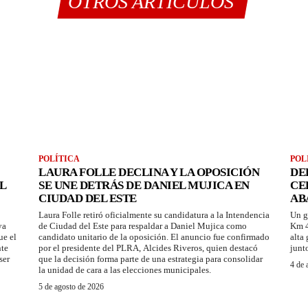
OTROS ARTÍCULOS
POLÍTICA
POL
LAURA FOLLE DECLINA Y LA OPOSICIÓN
DE
L
SE UNE DETRÁS DE DANIEL MUJICA EN
CE
CIUDAD DEL ESTE
AB
Laura Folle retiró oficialmente su candidatura a la Intendencia
Un g
ya
de Ciudad del Este para respaldar a Daniel Mujica como
Km 4
ue el
candidato unitario de la oposición. El anuncio fue confirmado
alta
nte
por el presidente del PLRA, Alcides Riveros, quien destacó
junt
ser
que la decisión forma parte de una estrategia para consolidar
4 de 
la unidad de cara a las elecciones municipales.
5 de agosto de 2026