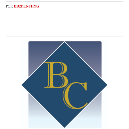
POR
DD2PLNFHYG