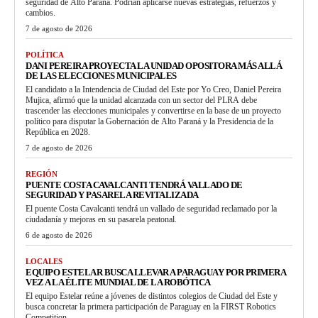
seguridad de Alto Paraná. Podrían aplicarse nuevas estrategias, refuerzos y
cambios.
7 de agosto de 2026
POLÍTICA
DANI PEREIRA PROYECTA LA UNIDAD OPOSITORA MÁS ALLÁ
DE LAS ELECCIONES MUNICIPALES
El candidato a la Intendencia de Ciudad del Este por Yo Creo, Daniel Pereira
Mujica, afirmó que la unidad alcanzada con un sector del PLRA debe
trascender las elecciones municipales y convertirse en la base de un proyecto
político para disputar la Gobernación de Alto Paraná y la Presidencia de la
República en 2028.
7 de agosto de 2026
REGIÓN
PUENTE COSTA CAVALCANTI TENDRÁ VALLADO DE
SEGURIDAD Y PASARELA REVITALIZADA
El puente Costa Cavalcanti tendrá un vallado de seguridad reclamado por la
ciudadanía y mejoras en su pasarela peatonal.
6 de agosto de 2026
LOCALES
EQUIPO ESTELAR BUSCA LLEVAR A PARAGUAY POR PRIMERA
VEZ A LA ÉLITE MUNDIAL DE LA ROBÓTICA
El equipo Estelar reúne a jóvenes de distintos colegios de Ciudad del Este y
busca concretar la primera participación de Paraguay en la FIRST Robotics
Competition.