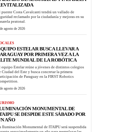
REVITALIZADA
l puente Costa Cavalcanti tendrá un vallado de
eguridad reclamado por la ciudadanía y mejoras en su
asarela peatonal.
de agosto de 2026
OCALES
QUIPO ESTELAR BUSCA LLEVAR A
ARAGUAY POR PRIMERA VEZ A LA
LITE MUNDIAL DE LA ROBÓTICA
l equipo Estelar reúne a jóvenes de distintos colegios
e Ciudad del Este y busca concretar la primera
articipación de Paraguay en la FIRST Robotics
ompetition.
de agosto de 2026
URISMO
ILUMINACIÓN MONUMENTAL DE
TAIPU SE DESPIDE ESTE SÁBADO POR
UN AÑO
a Iluminación Monumental de ITAIPU será suspendida
urante aproximadamente un año para reemplazar las