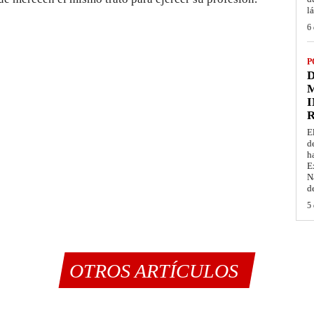
l
6 
P
D
M
I
E
d
h
E
N
d
5 
OTROS ARTÍCULOS