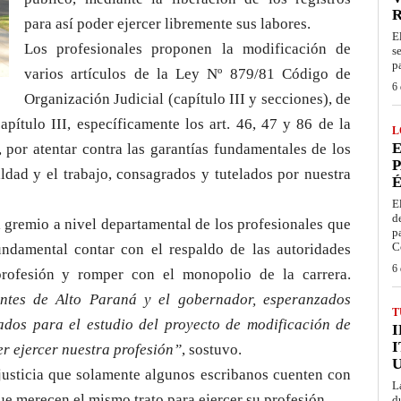
para así poder ejercer libremente sus labores.
E
Los profesionales proponen la modificación de
s
p
varios artículos de la Ley Nº 879/81 Código de
6 
Organización Judicial (capítulo III y secciones), de
capítulo III, específicamente los art. 46, 47 y 86 de la
L
E
 por atentar contra las garantías fundamentales de los
P
ldad y el trabajo, consagrados y tutelados por nuestra
É
E
d
l gremio a nivel departamental de los profesionales que
p
C
undamental contar con el respaldo de las autoridades
6 
 profesión y romper con el monopolio de la carrera.
ntes de Alto Paraná y el gobernador, esperanzados
T
ados para el estudio del proyecto de modificación de
I
er ejercer nuestra profesión”
, sostuvo.
njusticia que solamente algunos escribanos cuenten con
L
ue merecen el mismo trato para ejercer su profesión.
d