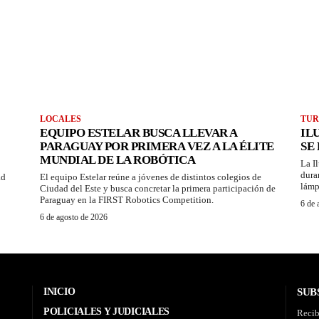
LOCALES
TUR
EQUIPO ESTELAR BUSCA LLEVAR A
IL
PARAGUAY POR PRIMERA VEZ A LA ÉLITE
SE
MUNDIAL DE LA ROBÓTICA
La I
dura
ad
El equipo Estelar reúne a jóvenes de distintos colegios de
lámp
Ciudad del Este y busca concretar la primera participación de
Paraguay en la FIRST Robotics Competition.
6 de 
6 de agosto de 2026
INICIO
SUB
POLICIALES Y JUDICIALES
Recib