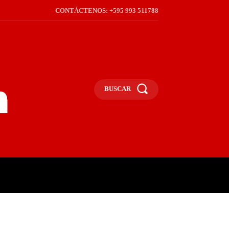
CONTÁCTENOS: +595 993 511788
BUSCAR
ICA
REGIÓN
FRONTERA
S