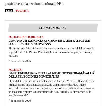
presidente de la seccional colorada Nº 1
TAGS
POLITICA
ULTIMAS NOTICIAS
POLICIALES Y JUDICIALES
COMANDANTE ANUNCIA REVISIÓN DE LA ESTRATEGIA DE
SEGURIDAD EN ALTO PARANÁ
El comandante César Silguero anunció una evaluación integral del sistema de
seguridad de Alto Paraná. Podrían aplicarse nuevas estrategias, refuerzos y
cambios.
7 de agosto de 2026
POLÍTICA
DANI PEREIRA PROYECTA LA UNIDAD OPOSITORA MÁS ALLÁ
DE LAS ELECCIONES MUNICIPALES
El candidato a la Intendencia de Ciudad del Este por Yo Creo, Daniel Pereira
Mujica, afirmó que la unidad alcanzada con un sector del PLRA debe
trascender las elecciones municipales y convertirse en la base de un proyecto
político para disputar la Gobernación de Alto Paraná y la Presidencia de la
República en 2028.
7 de agosto de 2026