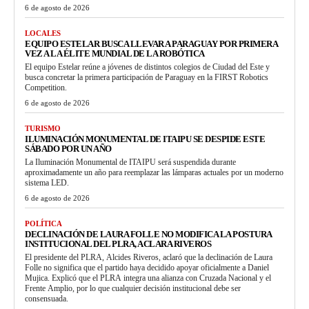
6 de agosto de 2026
LOCALES
EQUIPO ESTELAR BUSCA LLEVAR A PARAGUAY POR PRIMERA
VEZ A LA ÉLITE MUNDIAL DE LA ROBÓTICA
El equipo Estelar reúne a jóvenes de distintos colegios de Ciudad del Este y
busca concretar la primera participación de Paraguay en la FIRST Robotics
Competition.
6 de agosto de 2026
TURISMO
ILUMINACIÓN MONUMENTAL DE ITAIPU SE DESPIDE ESTE
SÁBADO POR UN AÑO
La Iluminación Monumental de ITAIPU será suspendida durante
aproximadamente un año para reemplazar las lámparas actuales por un moderno
sistema LED.
6 de agosto de 2026
POLÍTICA
DECLINACIÓN DE LAURA FOLLE NO MODIFICA LA POSTURA
INSTITUCIONAL DEL PLRA, ACLARA RIVEROS
El presidente del PLRA, Alcides Riveros, aclaró que la declinación de Laura
Folle no significa que el partido haya decidido apoyar oficialmente a Daniel
Mujica. Explicó que el PLRA integra una alianza con Cruzada Nacional y el
Frente Amplio, por lo que cualquier decisión institucional debe ser
consensuada.