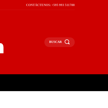
CONTÁCTENOS: +595 993 511788
BUSCAR
ICA
REGIÓN
FRONTERA
S