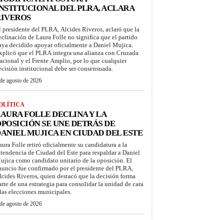
NSTITUCIONAL DEL PLRA, ACLARA
RIVEROS
l presidente del PLRA, Alcides Riveros, aclaró que la
eclinación de Laura Folle no significa que el partido
aya decidido apoyar oficialmente a Daniel Mujica.
xplicó que el PLRA integra una alianza con Cruzada
acional y el Frente Amplio, por lo que cualquier
ecisión institucional debe ser consensuada.
de agosto de 2026
OLÍTICA
AURA FOLLE DECLINA Y LA
POSICIÓN SE UNE DETRÁS DE
ANIEL MUJICA EN CIUDAD DEL ESTE
aura Folle retiró oficialmente su candidatura a la
ntendencia de Ciudad del Este para respaldar a Daniel
ujica como candidato unitario de la oposición. El
nuncio fue confirmado por el presidente del PLRA,
lcides Riveros, quien destacó que la decisión forma
arte de una estrategia para consolidar la unidad de cara
 las elecciones municipales.
de agosto de 2026