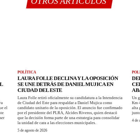
OTROS ARTÍCULOS
POLÍTICA
POL
LAURA FOLLE DECLINA Y LA OPOSICIÓN
DE
L
SE UNE DETRÁS DE DANIEL MUJICA EN
CE
CIUDAD DEL ESTE
AB
Laura Folle retiró oficialmente su candidatura a la Intendencia
Un g
ya
de Ciudad del Este para respaldar a Daniel Mujica como
Km 4
ue el
candidato unitario de la oposición. El anuncio fue confirmado
alta
nte
por el presidente del PLRA, Alcides Riveros, quien destacó
junt
ser
que la decisión forma parte de una estrategia para consolidar
4 de 
la unidad de cara a las elecciones municipales.
5 de agosto de 2026