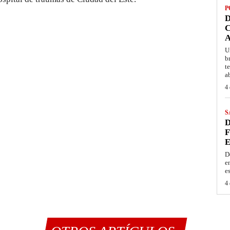
P
D
C
A
U
b
t
a
4 
S
D
F
E
D
e
e
4 