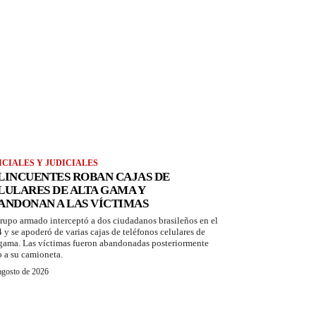
ICIALES Y JUDICIALES
LINCUENTES ROBAN CAJAS DE
LULARES DE ALTA GAMA Y
ANDONAN A LAS VÍCTIMAS
rupo armado interceptó a dos ciudadanos brasileños en el
 y se apoderó de varias cajas de teléfonos celulares de
 gama. Las víctimas fueron abandonadas posteriormente
o a su camioneta.
agosto de 2026