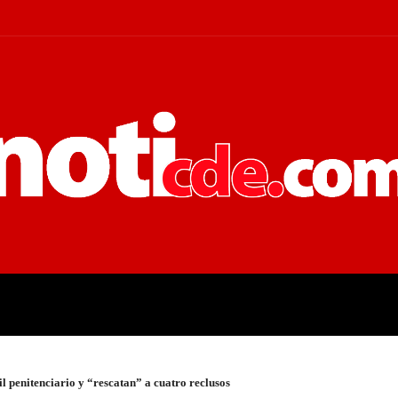
 JUDICIALES
ECONOMÍA
POLÍT
 penitenciario y “rescatan” a cuatro reclusos