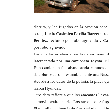
distrito, y los fugados en la ocasión son:
otros;
Lucio Casimiro Fariña Barreto
, re
Benítez
, recluido por robo agravado y
Car
por robo agravado.
Los citados estaban a bordo de un móvil d
interceptado por una camioneta Toyota Hil
Esta camioneta fue abandonada minutos de
de color oscuro, presumiblemente una Nissan
Acorde a los datos de la policía, la placa q
marca Hyundai.
Otro dato refiere a que los atacantes lleva
el móvil penitenciario. Los otros dos se fug
El guardia penitenciario fue trasladado al h