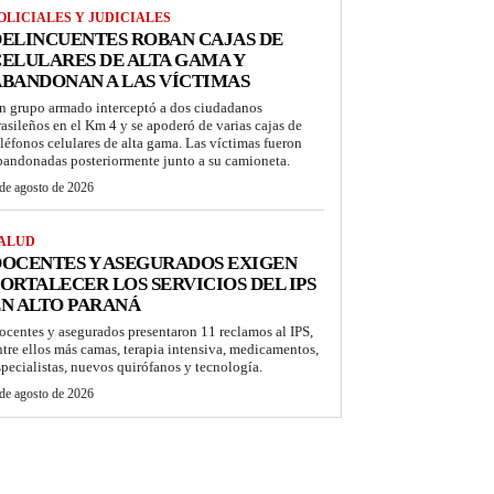
OLICIALES Y JUDICIALES
ELINCUENTES ROBAN CAJAS DE
ELULARES DE ALTA GAMA Y
BANDONAN A LAS VÍCTIMAS
n grupo armado interceptó a dos ciudadanos
rasileños en el Km 4 y se apoderó de varias cajas de
eléfonos celulares de alta gama. Las víctimas fueron
bandonadas posteriormente junto a su camioneta.
de agosto de 2026
ALUD
OCENTES Y ASEGURADOS EXIGEN
ORTALECER LOS SERVICIOS DEL IPS
N ALTO PARANÁ
ocentes y asegurados presentaron 11 reclamos al IPS,
ntre ellos más camas, terapia intensiva, medicamentos,
specialistas, nuevos quirófanos y tecnología.
de agosto de 2026