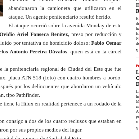
I
abandonaron la camioneta que utilizaron en el
ataque. Un agente penitenciario resultó herido.
E
d
El ataque ocurrió sobre la avenida Monday de este
h
E
Ovidio Ariel Fonseca Benítez
, preso por reducción y
N
cluido por tentativa de homicidio doloso;
Fabio Osmar
d
los Antonio Pereira Dávalos
, quien está en la cárcel
5 
P
e la penitenciaria regional de Ciudad del Este que fue
L
ux, placa ATN 518 (foto) con cuatro hombres a bordo.
O
D
spués por los delincuentes que abordaron un vehículo
L
, tipo Pathfinder.
I
M
ue tiene la Hilux en realidad pertenece a un rodado de la
a
A
p
ron consigo a dos de los cuatro reclusos que estaban en
a
5 
aron por sus propios medios del lugar.
ospital de traumas de Ciudad del Este.