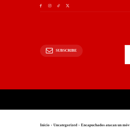
SUBSCRIBE
INICIO
POLICIALES Y
Inicio
Uncategorized
Encapuchados atacan un móvil