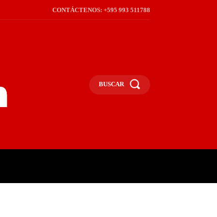
CONTÁCTENOS: +595 993 511788
BUSCAR
ICA
REGIÓN
FRONTERA
S