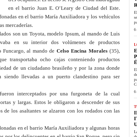
en el barrio Juan E. O’Leary de Ciudad del Este.
E
donadas en el barrio María Auxiliadora y los vehículos
s
p
las mercaderías.
6 
odados son un Toyota, modelo Ipsum, al mando de Luis
vaba en su interior dos volúmenes de productos
L
E
lo Funcargo, al mando de
Celso Encina Morales
(35),
P
que transportaba ocho cajas conteniendo productos
É
piedad de un ciudadano brasileño y por la zona donde
E
d
n siendo llevadas a un puerto clandestino para ser
p
C
6 
 fueron interceptados por una furgoneta de la cual
rtas y largas. Estos le obligaron a descender de sus
T
s de los asaltantes se alzaron con los rodados con las
I
donadas en el barrio María Auxiliadora y algunas horas
L
 por los delincuentes en el barrio San Roque, pero sin
d