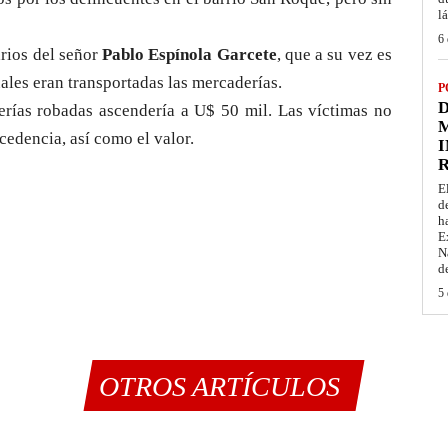
l
6 
rios del señor
Pablo Espínola Garcete
, que a su vez es
uales eran transportadas las mercaderías.
P
D
derías robadas ascendería a U$ 50 mil. Las víctimas no
M
cedencia, así como el valor.
I
E
d
h
E
N
d
5 
OTROS ARTÍCULOS