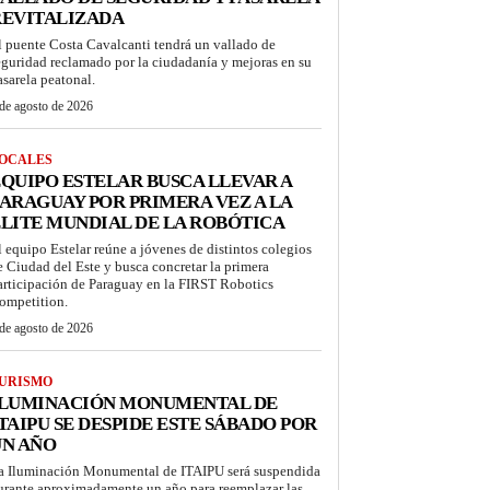
REVITALIZADA
l puente Costa Cavalcanti tendrá un vallado de
eguridad reclamado por la ciudadanía y mejoras en su
asarela peatonal.
de agosto de 2026
OCALES
QUIPO ESTELAR BUSCA LLEVAR A
ARAGUAY POR PRIMERA VEZ A LA
LITE MUNDIAL DE LA ROBÓTICA
l equipo Estelar reúne a jóvenes de distintos colegios
e Ciudad del Este y busca concretar la primera
articipación de Paraguay en la FIRST Robotics
ompetition.
de agosto de 2026
URISMO
ILUMINACIÓN MONUMENTAL DE
TAIPU SE DESPIDE ESTE SÁBADO POR
UN AÑO
a Iluminación Monumental de ITAIPU será suspendida
urante aproximadamente un año para reemplazar las