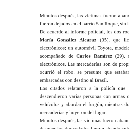
Minutos después, las víctimas fueron aban
fueron dejados en el barrio San Roque, sin 
De acuerdo al informe policial, los dos r
María González Alcaraz
(35), que lle
electrónicos; un automóvil Toyota, mode
acompañado de
Carlos Ramírez
(29), 
electrónicos. Las mercaderías son de pro
ocurrió el robo, se presume que estaba
embarcadas con destino al Brasil.
Los citados relataron a la policía que
descendieron varias personas con armas co
vehículos y abordar el furgón, mientras do
mercaderías y huyeron del lugar.
Minutos después, las víctimas fueron aban
después los dos rodados fueron abandonados