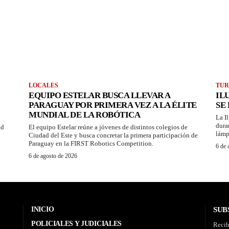
LOCALES
TUR
EQUIPO ESTELAR BUSCA LLEVAR A
IL
PARAGUAY POR PRIMERA VEZ A LA ÉLITE
SE
MUNDIAL DE LA ROBÓTICA
La I
dura
ad
El equipo Estelar reúne a jóvenes de distintos colegios de
lámp
Ciudad del Este y busca concretar la primera participación de
Paraguay en la FIRST Robotics Competition.
6 de 
6 de agosto de 2026
INICIO
SUB
POLICIALES Y JUDICIALES
Recib