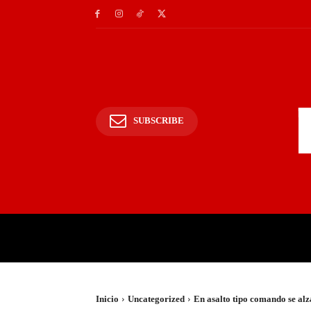
SUBSCRIBE
INICIO
POLICIALES Y
Inicio
Uncategorized
En asalto tipo comando se al