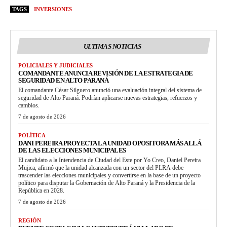
TAGS
INVERSIONES
ULTIMAS NOTICIAS
POLICIALES Y JUDICIALES
COMANDANTE ANUNCIA REVISIÓN DE LA ESTRATEGIA DE
SEGURIDAD EN ALTO PARANÁ
El comandante César Silguero anunció una evaluación integral del sistema de
seguridad de Alto Paraná. Podrían aplicarse nuevas estrategias, refuerzos y
cambios.
7 de agosto de 2026
POLÍTICA
DANI PEREIRA PROYECTA LA UNIDAD OPOSITORA MÁS ALLÁ
DE LAS ELECCIONES MUNICIPALES
El candidato a la Intendencia de Ciudad del Este por Yo Creo, Daniel Pereira
Mujica, afirmó que la unidad alcanzada con un sector del PLRA debe
trascender las elecciones municipales y convertirse en la base de un proyecto
político para disputar la Gobernación de Alto Paraná y la Presidencia de la
República en 2028.
7 de agosto de 2026
REGIÓN