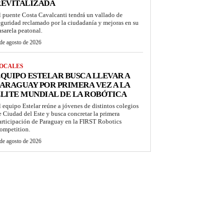
REVITALIZADA
l puente Costa Cavalcanti tendrá un vallado de
eguridad reclamado por la ciudadanía y mejoras en su
asarela peatonal.
de agosto de 2026
OCALES
QUIPO ESTELAR BUSCA LLEVAR A
ARAGUAY POR PRIMERA VEZ A LA
LITE MUNDIAL DE LA ROBÓTICA
l equipo Estelar reúne a jóvenes de distintos colegios
e Ciudad del Este y busca concretar la primera
articipación de Paraguay en la FIRST Robotics
ompetition.
de agosto de 2026