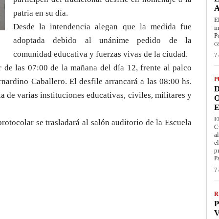
patria en su día.
E
Desde la intendencia alegan que la medida fue
i
P
adoptada debido al unánime pedido de la
c
comunidad educativa y fuerzas vivas de la ciudad.
7 
ir de las 07:00 de la mañana del día 12, frente al palco
P
rnardino Caballero. El desfile arrancará a las 08:00 hs.
D
a de varias instituciones educativas, civiles, militares y
O
E
E
rotocolar se trasladará al salón auditorio de la Escuela
C
a
e
p
P
7 
R
P
V