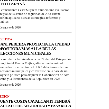
ALTO PARANÁ
l comandante César Silguero anunció una evaluación
ntegral del sistema de seguridad de Alto Paraná.
odrían aplicarse nuevas estrategias, refuerzos y
ambios.
de agosto de 2026
OLÍTICA
ANI PEREIRA PROYECTA LA UNIDAD
POSITORA MÁS ALLÁ DE LAS
LECCIONES MUNICIPALES
l candidato a la Intendencia de Ciudad del Este por Yo
reo, Daniel Pereira Mujica, afirmó que la unidad
lcanzada con un sector del PLRA debe trascender las
lecciones municipales y convertirse en la base de un
royecto político para disputar la Gobernación de Alto
araná y la Presidencia de la República en 2028.
de agosto de 2026
EGIÓN
UENTE COSTA CAVALCANTI TENDRÁ
ALLADO DE SEGURIDAD Y PASARELA