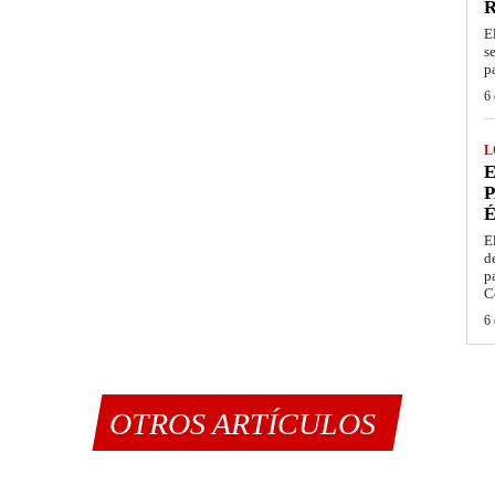
E
s
p
6 
L
E
P
É
E
d
p
C
6 
OTROS ARTÍCULOS