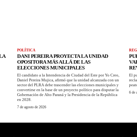
POLÍTICA
REG
LA
DANI PEREIRA PROYECTA LA UNIDAD
PU
OPOSITORA MÁS ALLÁ DE LAS
VA
ELECCIONES MUNICIPALES
RE
El candidato a la Intendencia de Ciudad del Este por Yo Creo,
El p
Daniel Pereira Mujica, afirmó que la unidad alcanzada con un
recl
sector del PLRA debe trascender las elecciones municipales y
peat
convertirse en la base de un proyecto político para disputar la
6 de 
Gobernación de Alto Paraná y la Presidencia de la República
en 2028.
7 de agosto de 2026