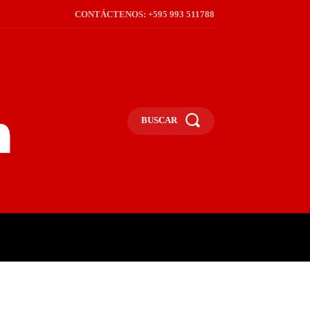
CONTÁCTENOS: +595 993 511788
BUSCAR
ICA
REGIÓN
FRONTERA
S