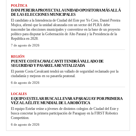
POLÍTICA
DANI PEREIRA PROYECTA LA UNIDAD OPOSITORA MÁS ALLÁ
DE LAS ELECCIONES MUNICIPALES
El candidato a la Intendencia de Ciudad del Este por Yo Creo, Daniel Pereira
Mujica, afirmó que la unidad alcanzada con un sector del PLRA debe
trascender las elecciones municipales y convertirse en la base de un proyecto
político para disputar la Gobernación de Alto Paraná y la Presidencia de la
República en 2028.
7 de agosto de 2026
REGIÓN
PUENTE COSTA CAVALCANTI TENDRÁ VALLADO DE
SEGURIDAD Y PASARELA REVITALIZADA
El puente Costa Cavalcanti tendrá un vallado de seguridad reclamado por la
ciudadanía y mejoras en su pasarela peatonal.
6 de agosto de 2026
LOCALES
EQUIPO ESTELAR BUSCA LLEVAR A PARAGUAY POR PRIMERA
VEZ A LA ÉLITE MUNDIAL DE LA ROBÓTICA
El equipo Estelar reúne a jóvenes de distintos colegios de Ciudad del Este y
busca concretar la primera participación de Paraguay en la FIRST Robotics
Competition.
6 de agosto de 2026