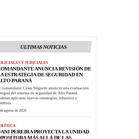
ULTIMAS NOTICIAS
OLICIALES Y JUDICIALES
COMANDANTE ANUNCIA REVISIÓN DE
A ESTRATEGIA DE SEGURIDAD EN
ALTO PARANÁ
l comandante César Silguero anunció una evaluación
ntegral del sistema de seguridad de Alto Paraná.
odrían aplicarse nuevas estrategias, refuerzos y
ambios.
de agosto de 2026
OLÍTICA
ANI PEREIRA PROYECTA LA UNIDAD
POSITORA MÁS ALLÁ DE LAS