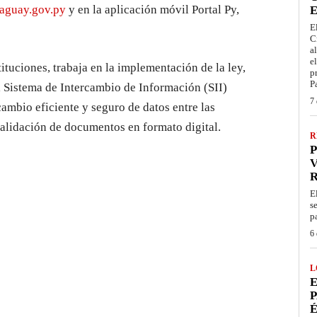
aguay.gov.py
y en la aplicación móvil Portal Py,
E
E
C
a
e
ituciones, trabaja en la implementación de la ley,
p
P
l Sistema de Intercambio de Información (SII)
7 
ambio eficiente y seguro de datos entre las
a validación de documentos en formato digital.
R
P
V
E
s
p
6 
L
E
P
É