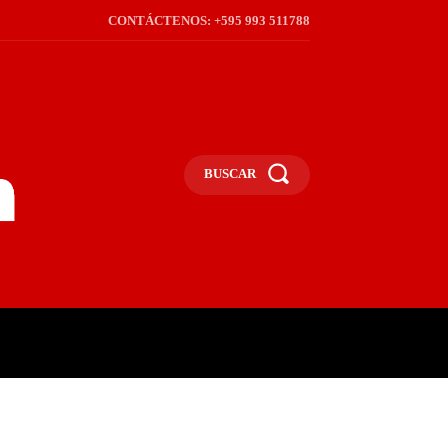
CONTÁCTENOS: +595 993 511788
BUSCAR
ICA
REGIÓN
FRONTERA
S