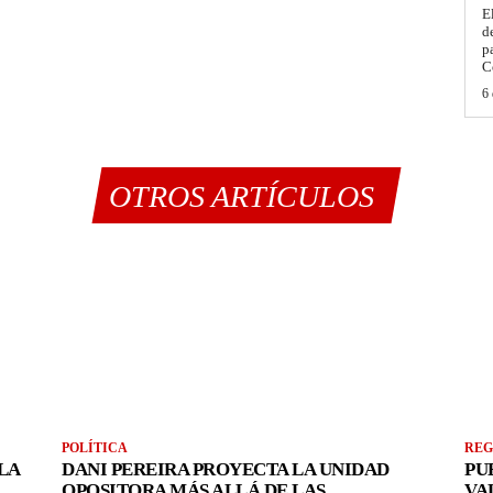
E
d
p
C
6 
OTROS ARTÍCULOS
POLÍTICA
REG
LA
DANI PEREIRA PROYECTA LA UNIDAD
PU
OPOSITORA MÁS ALLÁ DE LAS
VA