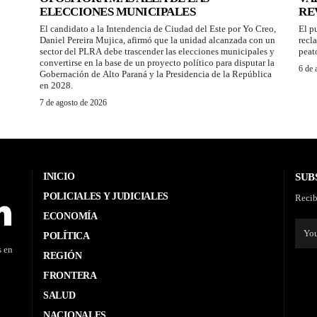
ELECCIONES MUNICIPALES
RE
El candidato a la Intendencia de Ciudad del Este por Yo Creo,
El p
Daniel Pereira Mujica, afirmó que la unidad alcanzada con un
recl
sector del PLRA debe trascender las elecciones municipales y
peat
convertirse en la base de un proyecto político para disputar la
6 de 
Gobernación de Alto Paraná y la Presidencia de la República
en 2028.
7 de agosto de 2026
INICIO
SUB
POLICIALES Y JUDICIALES
Recib
ECONOMÍA
POLÍTICA
s en
REGIÓN
FRONTERA
SALUD
NACIONALES