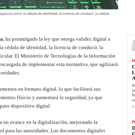
gatoria como la cédula de identidad, la licencia de conducir, la cédula
ña
, ha promulgado la ley que otorga validez digital a
 cédula de identidad, la licencia de conducir, la
hicular. El Ministerio de Tecnologías de la Información
P
ncargada de implementar esta normativa, que agilizará
L
toridades.
E
entos en formato digital, lo que facilitará sus
i
P
cumentos físicos y aumentará la seguridad, ya que
c
uier dispositivo digital.
7 
a un avance en la digitalización, mejorando la
P
D
rol para las autoridades. Los documentos digitales
O