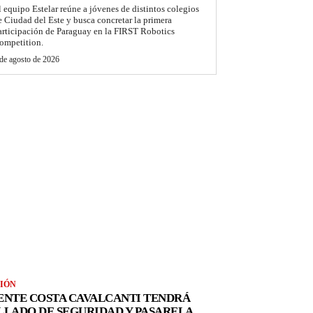
l equipo Estelar reúne a jóvenes de distintos colegios
e Ciudad del Este y busca concretar la primera
articipación de Paraguay en la FIRST Robotics
ompetition.
de agosto de 2026
IÓN
ENTE COSTA CAVALCANTI TENDRÁ
LLADO DE SEGURIDAD Y PASARELA