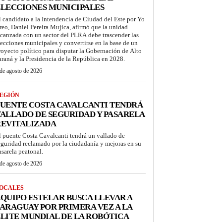
LECCIONES MUNICIPALES
l candidato a la Intendencia de Ciudad del Este por Yo
reo, Daniel Pereira Mujica, afirmó que la unidad
lcanzada con un sector del PLRA debe trascender las
lecciones municipales y convertirse en la base de un
royecto político para disputar la Gobernación de Alto
araná y la Presidencia de la República en 2028.
de agosto de 2026
EGIÓN
UENTE COSTA CAVALCANTI TENDRÁ
ALLADO DE SEGURIDAD Y PASARELA
REVITALIZADA
l puente Costa Cavalcanti tendrá un vallado de
eguridad reclamado por la ciudadanía y mejoras en su
asarela peatonal.
de agosto de 2026
OCALES
QUIPO ESTELAR BUSCA LLEVAR A
ARAGUAY POR PRIMERA VEZ A LA
LITE MUNDIAL DE LA ROBÓTICA