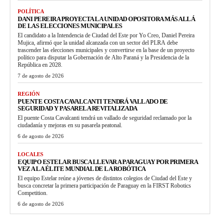
POLÍTICA
DANI PEREIRA PROYECTA LA UNIDAD OPOSITORA MÁS ALLÁ
DE LAS ELECCIONES MUNICIPALES
El candidato a la Intendencia de Ciudad del Este por Yo Creo, Daniel Pereira
Mujica, afirmó que la unidad alcanzada con un sector del PLRA debe
trascender las elecciones municipales y convertirse en la base de un proyecto
político para disputar la Gobernación de Alto Paraná y la Presidencia de la
República en 2028.
7 de agosto de 2026
REGIÓN
PUENTE COSTA CAVALCANTI TENDRÁ VALLADO DE
SEGURIDAD Y PASARELA REVITALIZADA
El puente Costa Cavalcanti tendrá un vallado de seguridad reclamado por la
ciudadanía y mejoras en su pasarela peatonal.
6 de agosto de 2026
LOCALES
EQUIPO ESTELAR BUSCA LLEVAR A PARAGUAY POR PRIMERA
VEZ A LA ÉLITE MUNDIAL DE LA ROBÓTICA
El equipo Estelar reúne a jóvenes de distintos colegios de Ciudad del Este y
busca concretar la primera participación de Paraguay en la FIRST Robotics
Competition.
6 de agosto de 2026