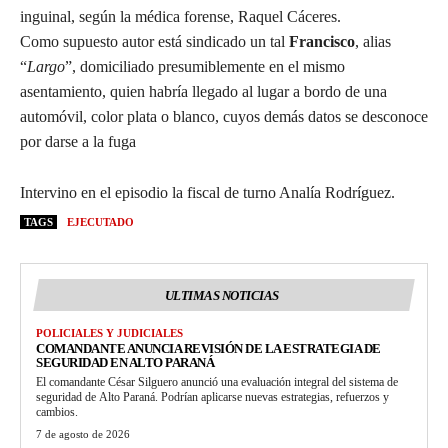
inguinal, según la médica forense, Raquel Cáceres.
Como supuesto autor está sindicado un tal
Francisco
, alias
“
Largo
”, domiciliado presumiblemente en el mismo
asentamiento, quien habría llegado al lugar a bordo de una
automóvil, color plata o blanco, cuyos demás datos se desconoce
por darse a la fuga
Intervino en el episodio la fiscal de turno Analía Rodríguez.
TAGS
EJECUTADO
ULTIMAS NOTICIAS
POLICIALES Y JUDICIALES
COMANDANTE ANUNCIA REVISIÓN DE LA ESTRATEGIA DE
SEGURIDAD EN ALTO PARANÁ
El comandante César Silguero anunció una evaluación integral del sistema de
seguridad de Alto Paraná. Podrían aplicarse nuevas estrategias, refuerzos y
cambios.
7 de agosto de 2026