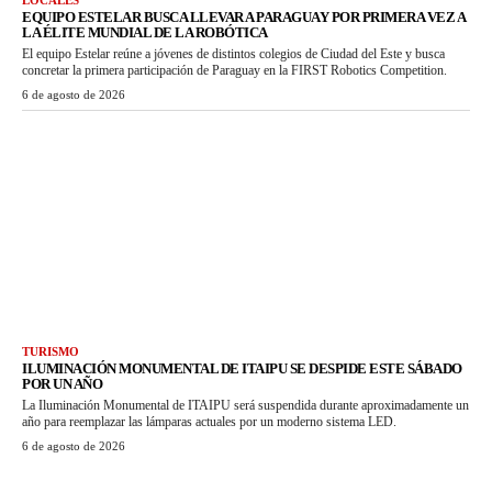
EQUIPO ESTELAR BUSCA LLEVAR A PARAGUAY POR PRIMERA VEZ A
LA ÉLITE MUNDIAL DE LA ROBÓTICA
El equipo Estelar reúne a jóvenes de distintos colegios de Ciudad del Este y busca
concretar la primera participación de Paraguay en la FIRST Robotics Competition.
6 de agosto de 2026
TURISMO
ILUMINACIÓN MONUMENTAL DE ITAIPU SE DESPIDE ESTE SÁBADO
POR UN AÑO
La Iluminación Monumental de ITAIPU será suspendida durante aproximadamente un
año para reemplazar las lámparas actuales por un moderno sistema LED.
6 de agosto de 2026