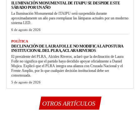
ILUMINACIÓN MONUMENTAL DE ITAIPU SE DESPIDE ESTE
SÁBADO POR UN AÑO
La Iluminación Monumental de ITAIPU será suspendida durante
aproximadamente un año para reemplazar las lámparas actuales por un moderno
sistema LED.
6 de agosto de 2026
POLÍTICA
DECLINACIÓN DE LAURA FOLLE NO MODIFICA LA POSTURA
INSTITUCIONAL DEL PLRA, ACLARA RIVEROS
El presidente del PLRA, Alcides Riveros, aclaró que la declinación de Laura
Folle no significa que el partido haya decidido apoyar oficialmente a Daniel
Mujica. Explicó que el PLRA integra una alianza con Cruzada Nacional y el
Frente Amplio, por lo que cualquier decisión institucional debe ser
consensuada.
5 de agosto de 2026
OTROS ARTÍCULOS