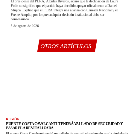
El presidente del PLRA, Alcides Riveros, aclaró que la declinación de Laura
Folle no significa que el partido haya decidido apoyar oficialmente a Daniel
Mujica. Explicó que el PLRA integra una alianza con Cruzada Nacional y el
Frente Amplio, por lo que cualquier decisión institucional debe ser
consensuada.
5 de agosto de 2026
OTROS ARTÍCULOS
REGIÓN
PUENTE COSTA CAVALCANTI TENDRÁ VALLADO DE SEGURIDAD Y
PASARELA REVITALIZADA
El puente Costa Cavalcanti tendrá un vallado de seguridad reclamado por la ciudadanía