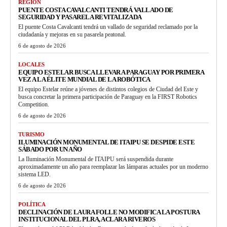
REGIÓN
PUENTE COSTA CAVALCANTI TENDRÁ VALLADO DE
SEGURIDAD Y PASARELA REVITALIZADA
El puente Costa Cavalcanti tendrá un vallado de seguridad reclamado por la
ciudadanía y mejoras en su pasarela peatonal.
6 de agosto de 2026
LOCALES
EQUIPO ESTELAR BUSCA LLEVAR A PARAGUAY POR PRIMERA
VEZ A LA ÉLITE MUNDIAL DE LA ROBÓTICA
El equipo Estelar reúne a jóvenes de distintos colegios de Ciudad del Este y
busca concretar la primera participación de Paraguay en la FIRST Robotics
Competition.
6 de agosto de 2026
TURISMO
ILUMINACIÓN MONUMENTAL DE ITAIPU SE DESPIDE ESTE
SÁBADO POR UN AÑO
La Iluminación Monumental de ITAIPU será suspendida durante
aproximadamente un año para reemplazar las lámparas actuales por un moderno
sistema LED.
6 de agosto de 2026
POLÍTICA
DECLINACIÓN DE LAURA FOLLE NO MODIFICA LA POSTURA
INSTITUCIONAL DEL PLRA, ACLARA RIVEROS