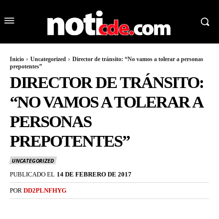
Inicio
Uncategorized
Director de tránsito: “No vamos a tolerar a personas
prepotentes”
DIRECTOR DE TRÁNSITO:
“NO VAMOS A TOLERAR A
PERSONAS
PREPOTENTES”
UNCATEGORIZED
PUBLICADO EL
14 DE FEBRERO DE 2017
POR
DD2PLNFHYG