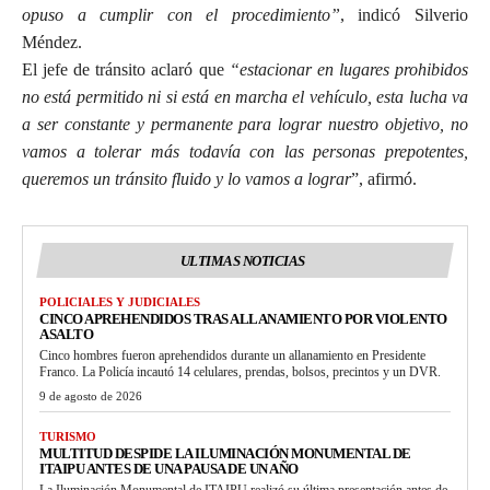
opuso a cumplir con el procedimiento”
, indicó Silverio
Méndez.
El jefe de tránsito aclaró que
“estacionar en lugares prohibidos
no está permitido ni si está en marcha el vehículo, esta lucha va
a ser constante y permanente para lograr nuestro objetivo, no
vamos a tolerar más todavía con las personas prepotentes,
queremos un tránsito fluido y lo vamos a lograr
”, afirmó.
ULTIMAS NOTICIAS
POLICIALES Y JUDICIALES
CINCO APREHENDIDOS TRAS ALLANAMIENTO POR VIOLENTO
ASALTO
Cinco hombres fueron aprehendidos durante un allanamiento en Presidente
Franco. La Policía incautó 14 celulares, prendas, bolsos, precintos y un DVR.
9 de agosto de 2026
TURISMO
MULTITUD DESPIDE LA ILUMINACIÓN MONUMENTAL DE
ITAIPU ANTES DE UNA PAUSA DE UN AÑO
La Iluminación Monumental de ITAIPU realizó su última presentación antes de