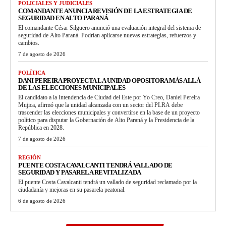
POLICIALES Y JUDICIALES
COMANDANTE ANUNCIA REVISIÓN DE LA ESTRATEGIA DE
SEGURIDAD EN ALTO PARANÁ
El comandante César Silguero anunció una evaluación integral del sistema de
seguridad de Alto Paraná. Podrían aplicarse nuevas estrategias, refuerzos y
cambios.
7 de agosto de 2026
POLÍTICA
DANI PEREIRA PROYECTA LA UNIDAD OPOSITORA MÁS ALLÁ
DE LAS ELECCIONES MUNICIPALES
El candidato a la Intendencia de Ciudad del Este por Yo Creo, Daniel Pereira
Mujica, afirmó que la unidad alcanzada con un sector del PLRA debe
trascender las elecciones municipales y convertirse en la base de un proyecto
político para disputar la Gobernación de Alto Paraná y la Presidencia de la
República en 2028.
7 de agosto de 2026
REGIÓN
PUENTE COSTA CAVALCANTI TENDRÁ VALLADO DE
SEGURIDAD Y PASARELA REVITALIZADA
El puente Costa Cavalcanti tendrá un vallado de seguridad reclamado por la
ciudadanía y mejoras en su pasarela peatonal.
6 de agosto de 2026