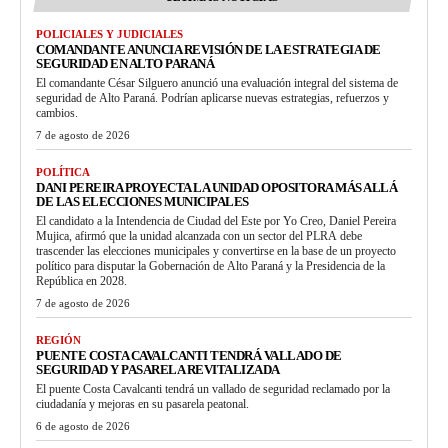
POLICIALES Y JUDICIALES
COMANDANTE ANUNCIA REVISIÓN DE LA ESTRATEGIA DE
SEGURIDAD EN ALTO PARANÁ
El comandante César Silguero anunció una evaluación integral del sistema de
seguridad de Alto Paraná. Podrían aplicarse nuevas estrategias, refuerzos y
cambios.
7 de agosto de 2026
POLÍTICA
DANI PEREIRA PROYECTA LA UNIDAD OPOSITORA MÁS ALLÁ
DE LAS ELECCIONES MUNICIPALES
El candidato a la Intendencia de Ciudad del Este por Yo Creo, Daniel Pereira
Mujica, afirmó que la unidad alcanzada con un sector del PLRA debe
trascender las elecciones municipales y convertirse en la base de un proyecto
político para disputar la Gobernación de Alto Paraná y la Presidencia de la
República en 2028.
7 de agosto de 2026
REGIÓN
PUENTE COSTA CAVALCANTI TENDRÁ VALLADO DE
SEGURIDAD Y PASARELA REVITALIZADA
El puente Costa Cavalcanti tendrá un vallado de seguridad reclamado por la
ciudadanía y mejoras en su pasarela peatonal.
6 de agosto de 2026