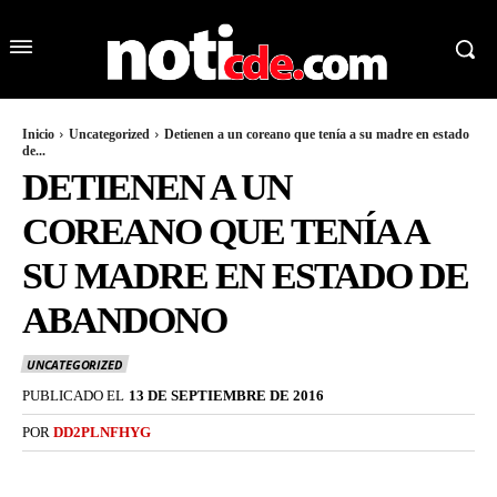
Inicio
Uncategorized
Detienen a un coreano que tenía a su madre en estado
de...
DETIENEN A UN
COREANO QUE TENÍA A
SU MADRE EN ESTADO DE
ABANDONO
UNCATEGORIZED
PUBLICADO EL
13 DE SEPTIEMBRE DE 2016
POR
DD2PLNFHYG