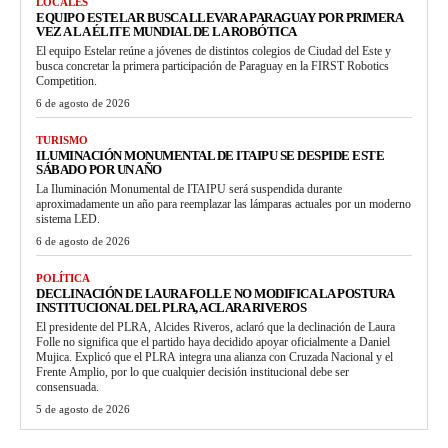
LOCALES
EQUIPO ESTELAR BUSCA LLEVAR A PARAGUAY POR PRIMERA
VEZ A LA ÉLITE MUNDIAL DE LA ROBÓTICA
El equipo Estelar reúne a jóvenes de distintos colegios de Ciudad del Este y
busca concretar la primera participación de Paraguay en la FIRST Robotics
Competition.
6 de agosto de 2026
TURISMO
ILUMINACIÓN MONUMENTAL DE ITAIPU SE DESPIDE ESTE
SÁBADO POR UN AÑO
La Iluminación Monumental de ITAIPU será suspendida durante
aproximadamente un año para reemplazar las lámparas actuales por un moderno
sistema LED.
6 de agosto de 2026
POLÍTICA
DECLINACIÓN DE LAURA FOLLE NO MODIFICA LA POSTURA
INSTITUCIONAL DEL PLRA, ACLARA RIVEROS
El presidente del PLRA, Alcides Riveros, aclaró que la declinación de Laura
Folle no significa que el partido haya decidido apoyar oficialmente a Daniel
Mujica. Explicó que el PLRA integra una alianza con Cruzada Nacional y el
Frente Amplio, por lo que cualquier decisión institucional debe ser
consensuada.
5 de agosto de 2026