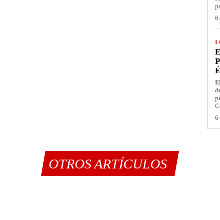
p
6 
L
E
P
É
E
d
p
C
6 
OTROS ARTÍCULOS