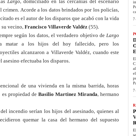
lias
Largo
, domiciliado en las cercanías del escenario
i
P
l crimen. Acorde a los datos brindados por los policías,
c
 citado es el autor de los disparos que acabó con la vida
7 
 su vecino,
Francisco Villaverde Valdéz
(55).
P
empre según los datos, el verdadero objetivo de
Largo
D
ra matar a los hijos del hoy fallecido, pero los
O
E
oyectiles alcanzaron a Villaverde Valdéz, cuando este
E
l asesino efectuaba los disparos.
C
a
e
p
P
tencional de una vivienda en la misma barrida, horas
7 
n es propiedad de
Basilio Martinez Miranda
, hermano
R
del incendio serían los hijos del asesinado, quienes al
P
V
decidieron quemar la casa del hermano del supuesto
E
s