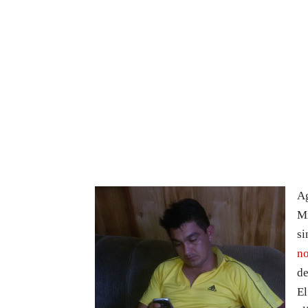
Ag
M
si
no
de
El