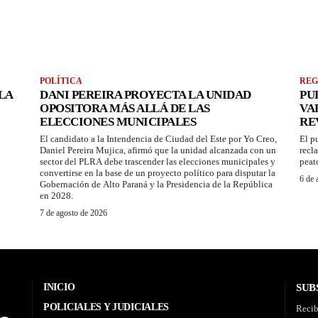
POLÍTICA
REG
LA
DANI PEREIRA PROYECTA LA UNIDAD
PU
OPOSITORA MÁS ALLÁ DE LAS
VA
ELECCIONES MUNICIPALES
RE
El candidato a la Intendencia de Ciudad del Este por Yo Creo,
El p
Daniel Pereira Mujica, afirmó que la unidad alcanzada con un
recl
sector del PLRA debe trascender las elecciones municipales y
peat
convertirse en la base de un proyecto político para disputar la
6 de 
Gobernación de Alto Paraná y la Presidencia de la República
en 2028.
7 de agosto de 2026
INICIO
SUB
POLICIALES Y JUDICIALES
Recib