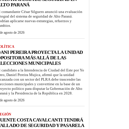
ALTO PARANÁ
l comandante César Silguero anunció una evaluación
ntegral del sistema de seguridad de Alto Paraná.
odrían aplicarse nuevas estrategias, refuerzos y
ambios.
de agosto de 2026
OLÍTICA
ANI PEREIRA PROYECTA LA UNIDAD
POSITORA MÁS ALLÁ DE LAS
LECCIONES MUNICIPALES
l candidato a la Intendencia de Ciudad del Este por Yo
reo, Daniel Pereira Mujica, afirmó que la unidad
lcanzada con un sector del PLRA debe trascender las
lecciones municipales y convertirse en la base de un
royecto político para disputar la Gobernación de Alto
araná y la Presidencia de la República en 2028.
de agosto de 2026
EGIÓN
UENTE COSTA CAVALCANTI TENDRÁ
ALLADO DE SEGURIDAD Y PASARELA