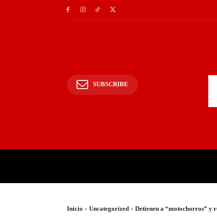
SUBSCRIBE
INICIO
POLICIALES Y
Inicio
Uncategorized
Detienen a “motochorros” y 