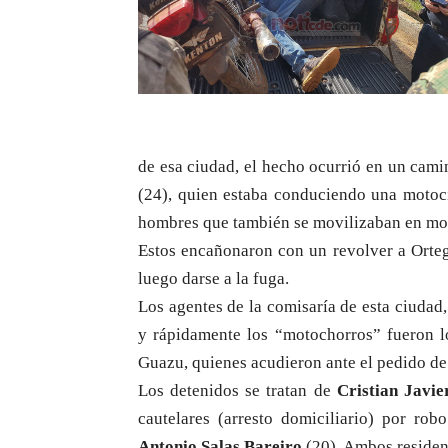
de esa ciudad, el hecho ocurrió en un cami
(24), quien estaba conduciendo una motoci
hombres que también se movilizaban en mo
Estos encañonaron con un revolver a Ortega
luego darse a la fuga.
Los agentes de la comisaría de esta ciudad,
y rápidamente los “motochorros” fueron l
Guazu, quienes acudieron ante el pedido de
Los detenidos se tratan de
Cristian Javi
cautelares (arresto domiciliario) por ro
Antonio Salas Bareiro
(20). Ambos residen