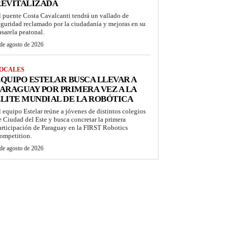
REVITALIZADA
l puente Costa Cavalcanti tendrá un vallado de
eguridad reclamado por la ciudadanía y mejoras en su
asarela peatonal.
de agosto de 2026
OCALES
QUIPO ESTELAR BUSCA LLEVAR A
ARAGUAY POR PRIMERA VEZ A LA
LITE MUNDIAL DE LA ROBÓTICA
l equipo Estelar reúne a jóvenes de distintos colegios
e Ciudad del Este y busca concretar la primera
articipación de Paraguay en la FIRST Robotics
ompetition.
de agosto de 2026