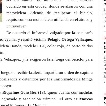
ocurrido en esta ciudad, donde se alzaron con una
E
motocicleta. Además de recuperar el biciclo,
i
P
requisaron otra motocicleta utilizada en el atraco y
c
un revolver.
7 
De acuerdo al informe divulgado por la comisaría
P
no vecinal y resultó víctima
Pelagio Ortega Velázquez
D
cleta Honda, modelo CBL, color rojo, de parte de dos
O
E
to.
E
 Velázquez y le exigieron la entrega del biciclo, para
C
a
e
 luego de recibir la alerta impartieron orden de captura
p
P
ocalizados y detenidos por los uniformados de Minga
7 
 apoyo.
er Riquelme González
(18), quien cuenta con medidas
R
P
bo agravado y asociación criminal. El otro es
Marcos
V
 en el kilómetro 14 Monday.