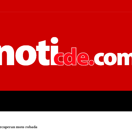
 JUDICIALES
ECONOMÍA
POLÍT
recuperan moto robada