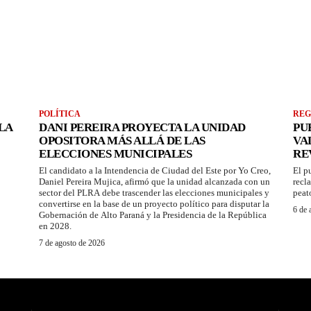
POLÍTICA
REG
LA
DANI PEREIRA PROYECTA LA UNIDAD
PU
OPOSITORA MÁS ALLÁ DE LAS
VA
ELECCIONES MUNICIPALES
RE
El candidato a la Intendencia de Ciudad del Este por Yo Creo,
El p
Daniel Pereira Mujica, afirmó que la unidad alcanzada con un
recl
sector del PLRA debe trascender las elecciones municipales y
peat
convertirse en la base de un proyecto político para disputar la
6 de 
Gobernación de Alto Paraná y la Presidencia de la República
en 2028.
7 de agosto de 2026