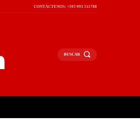
CONTÁCTENOS: +595 993 511788
BUSCAR
ICA
REGIÓN
FRONTERA
S