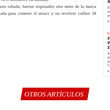
oto robada, fueron requisados otra moto de la marca
E
s
zada para cometer el atraco y un revolver calibre 38
p
6 
L
E
P
É
E
d
p
C
6 
OTROS ARTÍCULOS