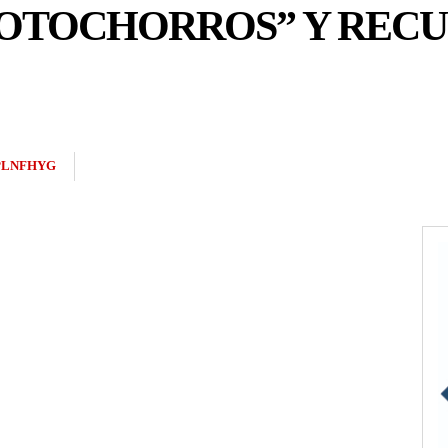
MOTOCHORROS” Y REC
PLNFHYG