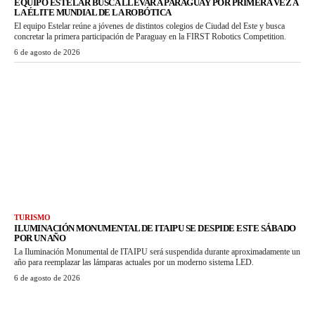
EQUIPO ESTELAR BUSCA LLEVAR A PARAGUAY POR PRIMERA VEZ A
LA ÉLITE MUNDIAL DE LA ROBÓTICA
El equipo Estelar reúne a jóvenes de distintos colegios de Ciudad del Este y busca
concretar la primera participación de Paraguay en la FIRST Robotics Competition.
6 de agosto de 2026
TURISMO
ILUMINACIÓN MONUMENTAL DE ITAIPU SE DESPIDE ESTE SÁBADO
POR UN AÑO
La Iluminación Monumental de ITAIPU será suspendida durante aproximadamente un
año para reemplazar las lámparas actuales por un moderno sistema LED.
6 de agosto de 2026