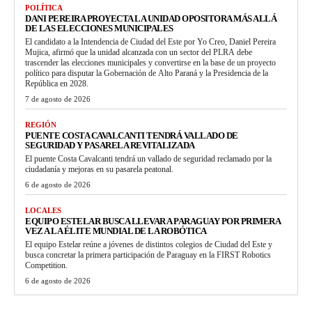
POLÍTICA
DANI PEREIRA PROYECTA LA UNIDAD OPOSITORA MÁS ALLÁ
DE LAS ELECCIONES MUNICIPALES
El candidato a la Intendencia de Ciudad del Este por Yo Creo, Daniel Pereira
Mujica, afirmó que la unidad alcanzada con un sector del PLRA debe
trascender las elecciones municipales y convertirse en la base de un proyecto
político para disputar la Gobernación de Alto Paraná y la Presidencia de la
República en 2028.
7 de agosto de 2026
REGIÓN
PUENTE COSTA CAVALCANTI TENDRÁ VALLADO DE
SEGURIDAD Y PASARELA REVITALIZADA
El puente Costa Cavalcanti tendrá un vallado de seguridad reclamado por la
ciudadanía y mejoras en su pasarela peatonal.
6 de agosto de 2026
LOCALES
EQUIPO ESTELAR BUSCA LLEVAR A PARAGUAY POR PRIMERA
VEZ A LA ÉLITE MUNDIAL DE LA ROBÓTICA
El equipo Estelar reúne a jóvenes de distintos colegios de Ciudad del Este y
busca concretar la primera participación de Paraguay en la FIRST Robotics
Competition.
6 de agosto de 2026