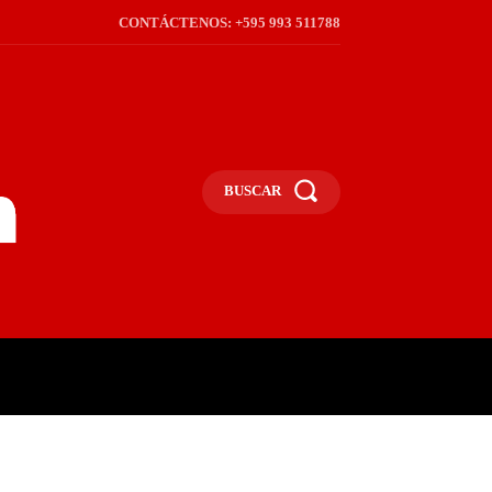
CONTÁCTENOS: +595 993 511788
BUSCAR
ICA
REGIÓN
FRONTERA
S