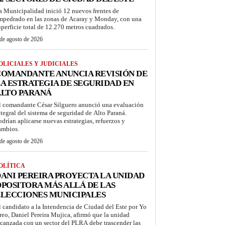
a Municipalidad inició 12 nuevos frentes de
mpedrado en las zonas de Acaray y Monday, con una
uperficie total de 12.270 metros cuadrados.
de agosto de 2026
OLICIALES Y JUDICIALES
COMANDANTE ANUNCIA REVISIÓN DE
A ESTRATEGIA DE SEGURIDAD EN
ALTO PARANÁ
l comandante César Silguero anunció una evaluación
ntegral del sistema de seguridad de Alto Paraná.
odrían aplicarse nuevas estrategias, refuerzos y
ambios.
de agosto de 2026
OLÍTICA
ANI PEREIRA PROYECTA LA UNIDAD
POSITORA MÁS ALLÁ DE LAS
LECCIONES MUNICIPALES
l candidato a la Intendencia de Ciudad del Este por Yo
reo, Daniel Pereira Mujica, afirmó que la unidad
lcanzada con un sector del PLRA debe trascender las