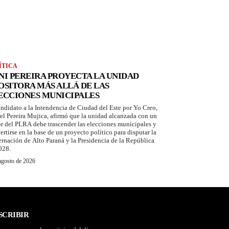
ÍTICA
NI PEREIRA PROYECTA LA UNIDAD
OSITORA MÁS ALLÁ DE LAS
ECCIONES MUNICIPALES
andidato a la Intendencia de Ciudad del Este por Yo Creo,
el Pereira Mujica, afirmó que la unidad alcanzada con un
or del PLRA debe trascender las elecciones municipales y
ertirse en la base de un proyecto político para disputar la
rnación de Alto Paraná y la Presidencia de la República
028.
agosto de 2026
SCRIBIR