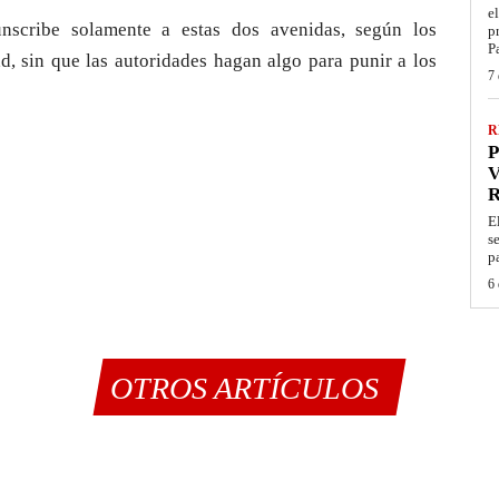
e
unscribe solamente a estas dos avenidas, según los
p
P
ad, sin que las autoridades hagan algo para punir a los
7 
R
P
V
E
s
p
6 
OTROS ARTÍCULOS