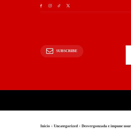
SUBSCRIBE
INICIO
POLICIALES Y
Inicio
Uncategorized
Desvergonzada e impune usurp