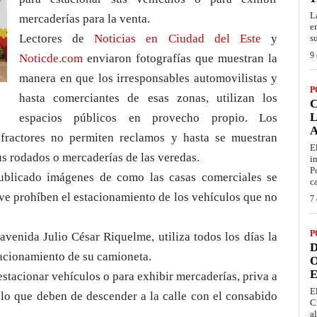
L
mercaderías para la venta.
e
Lectores de
Noticias en Ciudad del Este
y
s
9 
Noticde.com
enviaron fotografías que muestran la
manera en que los irresponsables automovilistas y
P
hasta comerciantes de esas zonas, utilizan los
L
espacios públicos en provecho propio. Los
fractores no permiten reclamos y hasta se muestran
E
us rodados o mercaderías de las veredas.
i
P
publicado imágenes de como las casas comerciales se
c
ive prohíben el estacionamiento de los vehículos que no
7 
P
 avenida Julio César Riquelme, utiliza todos los días la
D
tacionamiento de su camioneta.
O
E
 estacionar vehículos o para exhibir mercaderías, priva a
E
 lo que deben de descender a la calle con el consabido
C
a