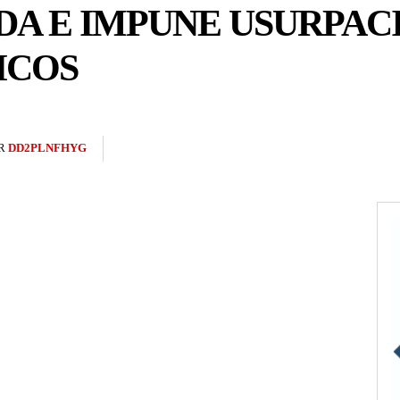
A E IMPUNE USURPAC
ICOS
R
DD2PLNFHYG