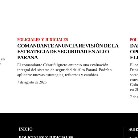
POLICIALES Y JUDICIALES
POL
2
COMANDANTE ANUNCIA REVISIÓN DE LA
DA
ESTRATEGIA DE SEGURIDAD EN ALTO
OP
PARANÁ
EL
 en
e
El comandante César Silguero anunció una evaluación
El c
integral del sistema de seguridad de Alto Paraná. Podrían
Dani
aplicarse nuevas estrategias, refuerzos y cambios.
sect
conv
7 de agosto de 2026
Gobe
en 2
7 de 
INICIO
SUB
POLICIALES Y JUDICIALES