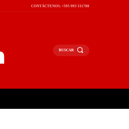
CONTÁCTENOS: +595 993 511788
BUSCAR
ICA
REGIÓN
FRONTERA
S