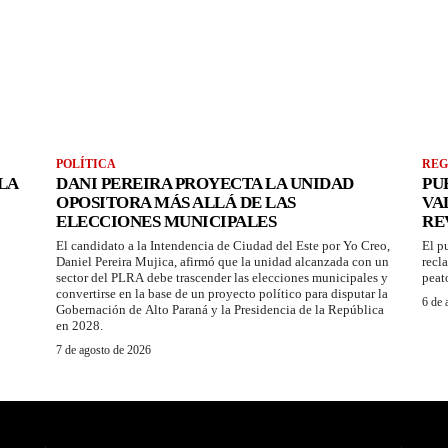
POLÍTICA
REG
LA
DANI PEREIRA PROYECTA LA UNIDAD
PU
OPOSITORA MÁS ALLÁ DE LAS
VA
ELECCIONES MUNICIPALES
RE
El candidato a la Intendencia de Ciudad del Este por Yo Creo,
El p
Daniel Pereira Mujica, afirmó que la unidad alcanzada con un
recl
sector del PLRA debe trascender las elecciones municipales y
peat
convertirse en la base de un proyecto político para disputar la
6 de 
Gobernación de Alto Paraná y la Presidencia de la República
en 2028.
7 de agosto de 2026