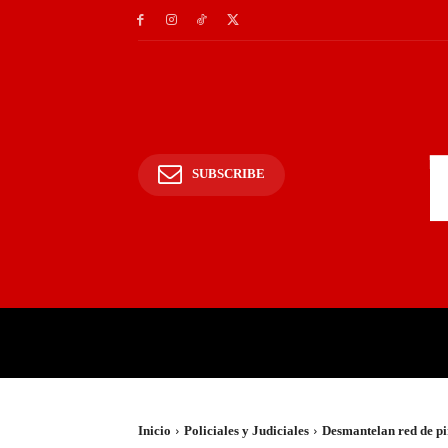
SUBSCRIBE
INICIO
POLICIALES Y
Inicio
Policiales y Judiciales
Desmantelan red de pi