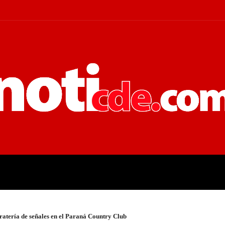
 JUDICIALES
ECONOMÍA
POLÍT
ratería de señales en el Paraná Country Club