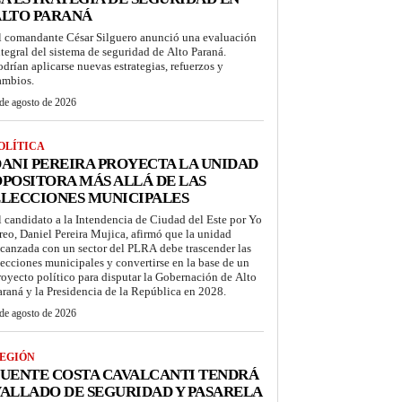
ALTO PARANÁ
l comandante César Silguero anunció una evaluación
ntegral del sistema de seguridad de Alto Paraná.
odrían aplicarse nuevas estrategias, refuerzos y
ambios.
de agosto de 2026
OLÍTICA
ANI PEREIRA PROYECTA LA UNIDAD
POSITORA MÁS ALLÁ DE LAS
LECCIONES MUNICIPALES
l candidato a la Intendencia de Ciudad del Este por Yo
reo, Daniel Pereira Mujica, afirmó que la unidad
lcanzada con un sector del PLRA debe trascender las
lecciones municipales y convertirse en la base de un
royecto político para disputar la Gobernación de Alto
araná y la Presidencia de la República en 2028.
de agosto de 2026
EGIÓN
UENTE COSTA CAVALCANTI TENDRÁ
ALLADO DE SEGURIDAD Y PASARELA