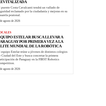
REVITALIZADA
l puente Costa Cavalcanti tendrá un vallado de
eguridad reclamado por la ciudadanía y mejoras en su
asarela peatonal.
de agosto de 2026
OCALES
QUIPO ESTELAR BUSCA LLEVAR A
ARAGUAY POR PRIMERA VEZ A LA
LITE MUNDIAL DE LA ROBÓTICA
l equipo Estelar reúne a jóvenes de distintos colegios
e Ciudad del Este y busca concretar la primera
articipación de Paraguay en la FIRST Robotics
ompetition.
de agosto de 2026