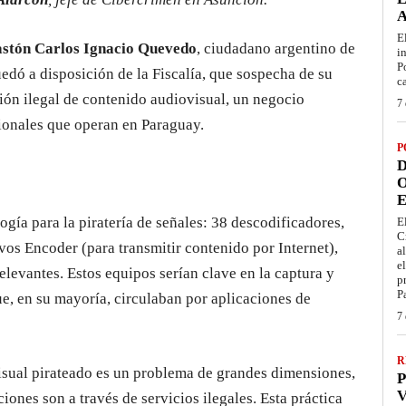
E
stón Carlos Ignacio Quevedo
, ciudadano argentino de
i
P
dó a disposición de la Fiscalía, que sospecha de su
c
ión ilegal de contenido audiovisual, un negocio
7 
ionales que operan en Paraguay.
P
D
O
E
gía para la piratería de señales: 38 descodificadores,
E
C
vos Encoder (para transmitir contenido por Internet),
a
e
levantes. Estos equipos serían clave en la captura y
p
P
e, en su mayoría, circulaban por aplicaciones de
7 
R
isual pirateado es un problema de grandes dimensiones,
P
V
iones son a través de servicios ilegales. Esta práctica