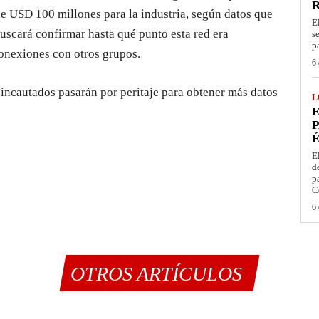
de USD 100 millones para la industria, según datos que
E
uscará confirmar hasta qué punto esta red era
s
p
conexiones con otros grupos.
6 
 incautados pasarán por peritaje para obtener más datos
L
E
P
É
E
d
p
C
6 
OTROS ARTÍCULOS