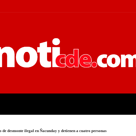
 JUDICIALES
ECONOMÍA
POLÍT
 de desmonte ilegal en Ñacunday y detienen a cuatro personas