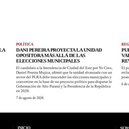
POLÍTICA
REG
LA
DANI PEREIRA PROYECTA LA UNIDAD
PU
OPOSITORA MÁS ALLÁ DE LAS
VA
ELECCIONES MUNICIPALES
RE
El candidato a la Intendencia de Ciudad del Este por Yo Creo,
El p
Daniel Pereira Mujica, afirmó que la unidad alcanzada con un
recl
sector del PLRA debe trascender las elecciones municipales y
peat
convertirse en la base de un proyecto político para disputar la
6 de 
Gobernación de Alto Paraná y la Presidencia de la República
en 2028.
7 de agosto de 2026
INICIO
SUB