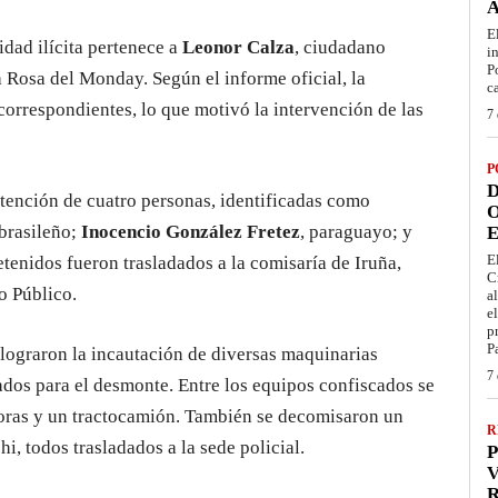
E
idad ilícita pertenece a
Leonor Calza
, ciudadano
i
P
a Rosa del Monday. Según el informe oficial, la
c
 correspondientes, lo que motivó la intervención de las
7 
P
D
etención de cuatro personas, identificadas como
O
 brasileño;
Inocencio González Fretez
, paraguayo; y
E
E
etenidos fueron trasladados a la comisaría de Iruña,
C
o Público.
a
e
p
P
 lograron la incautación de diversas maquinarias
7 
ados para el desmonte. Entre los equipos confiscados se
oras y un tractocamión. También se decomisaron un
R
, todos trasladados a la sede policial.
P
V