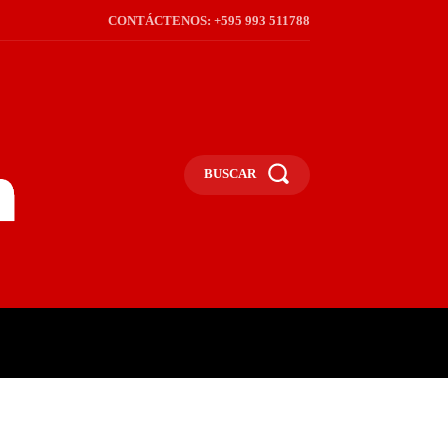
CONTÁCTENOS: +595 993 511788
BUSCAR
ICA
REGIÓN
FRONTERA
S