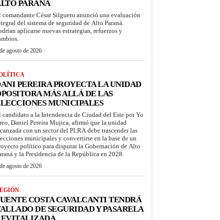
ALTO PARANÁ
l comandante César Silguero anunció una evaluación
ntegral del sistema de seguridad de Alto Paraná.
odrían aplicarse nuevas estrategias, refuerzos y
ambios.
de agosto de 2026
OLÍTICA
ANI PEREIRA PROYECTA LA UNIDAD
POSITORA MÁS ALLÁ DE LAS
LECCIONES MUNICIPALES
l candidato a la Intendencia de Ciudad del Este por Yo
reo, Daniel Pereira Mujica, afirmó que la unidad
lcanzada con un sector del PLRA debe trascender las
lecciones municipales y convertirse en la base de un
royecto político para disputar la Gobernación de Alto
araná y la Presidencia de la República en 2028.
de agosto de 2026
EGIÓN
UENTE COSTA CAVALCANTI TENDRÁ
ALLADO DE SEGURIDAD Y PASARELA
REVITALIZADA