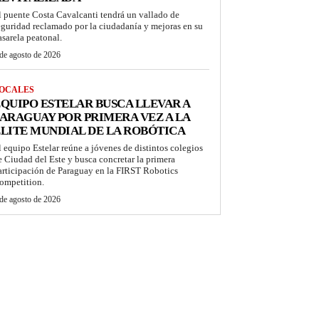
l puente Costa Cavalcanti tendrá un vallado de
eguridad reclamado por la ciudadanía y mejoras en su
asarela peatonal.
de agosto de 2026
OCALES
QUIPO ESTELAR BUSCA LLEVAR A
ARAGUAY POR PRIMERA VEZ A LA
LITE MUNDIAL DE LA ROBÓTICA
l equipo Estelar reúne a jóvenes de distintos colegios
e Ciudad del Este y busca concretar la primera
articipación de Paraguay en la FIRST Robotics
ompetition.
de agosto de 2026