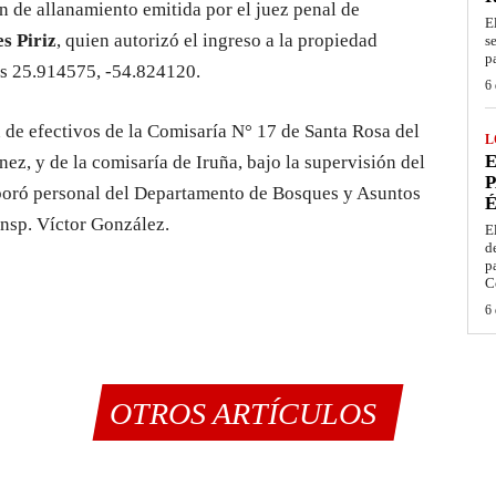
en de allanamiento emitida por el juez penal de
E
s Piriz
, quien autorizó el ingreso a la propiedad
s
p
es 25.914575, -54.824120.
6 
 de efectivos de la Comisaría N° 17 de Santa Rosa del
L
E
ez, y de la comisaría de Iruña, bajo la supervisión del
P
boró personal del Departamento de Bosques y Asuntos
É
nsp. Víctor González.
E
d
p
C
6 
OTROS ARTÍCULOS