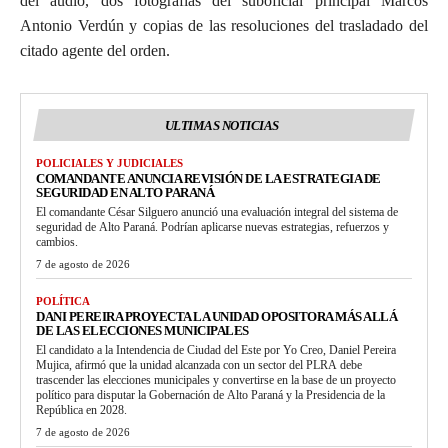
del audio, dos fotografías del suboficial principal Marcos
Antonio Verdún y copias de las resoluciones del trasladado del
citado agente del orden.
ULTIMAS NOTICIAS
POLICIALES Y JUDICIALES
COMANDANTE ANUNCIA REVISIÓN DE LA ESTRATEGIA DE
SEGURIDAD EN ALTO PARANÁ
El comandante César Silguero anunció una evaluación integral del sistema de
seguridad de Alto Paraná. Podrían aplicarse nuevas estrategias, refuerzos y
cambios.
7 de agosto de 2026
POLÍTICA
DANI PEREIRA PROYECTA LA UNIDAD OPOSITORA MÁS ALLÁ
DE LAS ELECCIONES MUNICIPALES
El candidato a la Intendencia de Ciudad del Este por Yo Creo, Daniel Pereira
Mujica, afirmó que la unidad alcanzada con un sector del PLRA debe
trascender las elecciones municipales y convertirse en la base de un proyecto
político para disputar la Gobernación de Alto Paraná y la Presidencia de la
República en 2028.
7 de agosto de 2026