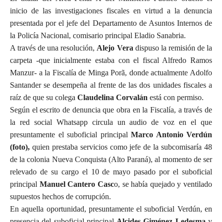
inicio de las investigaciones fiscales en virtud a la denuncia
presentada por el jefe del Departamento de Asuntos Internos de
la Policía Nacional, comisario principal Eladio Sanabria.
A través de una resolución,
Alejo Vera
dispuso la remisión de la
carpeta -que inicialmente estaba con el fiscal Alfredo Ramos
Manzur- a la Fiscalía de Minga
Porã
, donde actualmente Adolfo
Santander se desempeña al frente de las dos unidades fiscales a
raíz de que su colega
Claudelina Corvalán
está con permiso.
Según el escrito de denuncia que obra en la Fiscalía, a través de
la red social Whatsapp circula un audio de voz en el que
presuntamente el suboficial principal
Marco Antonio Verdún
(foto),
quien prestaba servicios como jefe de la subcomisaría 48
de la colonia Nueva Conquista (Alto Paraná), al momento de ser
relevado de su cargo el 10 de mayo pasado por el suboficial
principal
Manuel Cantero Casc
o, se había quejado y ventilado
supuestos hechos de corrupción.
En aquella oportunidad, presuntamente el suboficial Verdún, en
presencia del suboficial principal
Alcides Giménez Ledesma
y