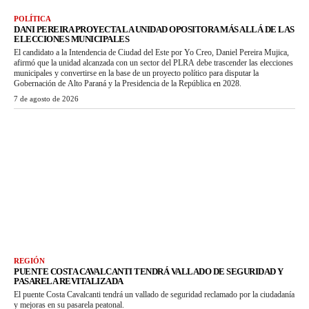
POLÍTICA
DANI PEREIRA PROYECTA LA UNIDAD OPOSITORA MÁS ALLÁ DE LAS
ELECCIONES MUNICIPALES
El candidato a la Intendencia de Ciudad del Este por Yo Creo, Daniel Pereira Mujica,
afirmó que la unidad alcanzada con un sector del PLRA debe trascender las elecciones
municipales y convertirse en la base de un proyecto político para disputar la
Gobernación de Alto Paraná y la Presidencia de la República en 2028.
7 de agosto de 2026
REGIÓN
PUENTE COSTA CAVALCANTI TENDRÁ VALLADO DE SEGURIDAD Y
PASARELA REVITALIZADA
El puente Costa Cavalcanti tendrá un vallado de seguridad reclamado por la ciudadanía
y mejoras en su pasarela peatonal.