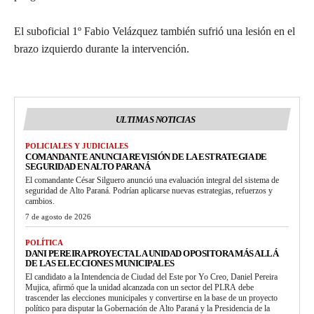
El suboficial 1º Fabio Velázquez también sufrió una lesión en el
brazo izquierdo durante la intervención.
ULTIMAS NOTICIAS
POLICIALES Y JUDICIALES
COMANDANTE ANUNCIA REVISIÓN DE LA ESTRATEGIA DE
SEGURIDAD EN ALTO PARANÁ
El comandante César Silguero anunció una evaluación integral del sistema de
seguridad de Alto Paraná. Podrían aplicarse nuevas estrategias, refuerzos y
cambios.
7 de agosto de 2026
POLÍTICA
DANI PEREIRA PROYECTA LA UNIDAD OPOSITORA MÁS ALLÁ
DE LAS ELECCIONES MUNICIPALES
El candidato a la Intendencia de Ciudad del Este por Yo Creo, Daniel Pereira
Mujica, afirmó que la unidad alcanzada con un sector del PLRA debe
trascender las elecciones municipales y convertirse en la base de un proyecto
político para disputar la Gobernación de Alto Paraná y la Presidencia de la