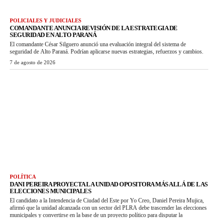
POLICIALES Y JUDICIALES
COMANDANTE ANUNCIA REVISIÓN DE LA ESTRATEGIA DE
SEGURIDAD EN ALTO PARANÁ
El comandante César Silguero anunció una evaluación integral del sistema de
seguridad de Alto Paraná. Podrían aplicarse nuevas estrategias, refuerzos y cambios.
7 de agosto de 2026
POLÍTICA
DANI PEREIRA PROYECTA LA UNIDAD OPOSITORA MÁS ALLÁ DE LAS
ELECCIONES MUNICIPALES
El candidato a la Intendencia de Ciudad del Este por Yo Creo, Daniel Pereira Mujica,
afirmó que la unidad alcanzada con un sector del PLRA debe trascender las elecciones
municipales y convertirse en la base de un proyecto político para disputar la