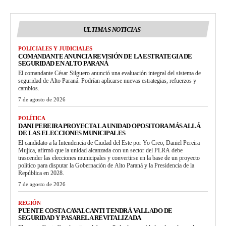
ULTIMAS NOTICIAS
POLICIALES Y JUDICIALES
COMANDANTE ANUNCIA REVISIÓN DE LA ESTRATEGIA DE
SEGURIDAD EN ALTO PARANÁ
El comandante César Silguero anunció una evaluación integral del sistema de
seguridad de Alto Paraná. Podrían aplicarse nuevas estrategias, refuerzos y
cambios.
7 de agosto de 2026
POLÍTICA
DANI PEREIRA PROYECTA LA UNIDAD OPOSITORA MÁS ALLÁ
DE LAS ELECCIONES MUNICIPALES
El candidato a la Intendencia de Ciudad del Este por Yo Creo, Daniel Pereira
Mujica, afirmó que la unidad alcanzada con un sector del PLRA debe
trascender las elecciones municipales y convertirse en la base de un proyecto
político para disputar la Gobernación de Alto Paraná y la Presidencia de la
República en 2028.
7 de agosto de 2026
REGIÓN
PUENTE COSTA CAVALCANTI TENDRÁ VALLADO DE
SEGURIDAD Y PASARELA REVITALIZADA