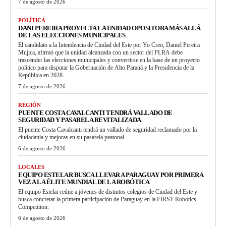
7 de agosto de 2026
POLÍTICA
DANI PEREIRA PROYECTA LA UNIDAD OPOSITORA MÁS ALLÁ
DE LAS ELECCIONES MUNICIPALES
El candidato a la Intendencia de Ciudad del Este por Yo Creo, Daniel Pereira
Mujica, afirmó que la unidad alcanzada con un sector del PLRA debe
trascender las elecciones municipales y convertirse en la base de un proyecto
político para disputar la Gobernación de Alto Paraná y la Presidencia de la
República en 2028.
7 de agosto de 2026
REGIÓN
PUENTE COSTA CAVALCANTI TENDRÁ VALLADO DE
SEGURIDAD Y PASARELA REVITALIZADA
El puente Costa Cavalcanti tendrá un vallado de seguridad reclamado por la
ciudadanía y mejoras en su pasarela peatonal.
6 de agosto de 2026
LOCALES
EQUIPO ESTELAR BUSCA LLEVAR A PARAGUAY POR PRIMERA
VEZ A LA ÉLITE MUNDIAL DE LA ROBÓTICA
El equipo Estelar reúne a jóvenes de distintos colegios de Ciudad del Este y
busca concretar la primera participación de Paraguay en la FIRST Robotics
Competition.
6 de agosto de 2026