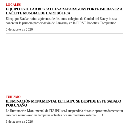
LOCALES
EQUIPO ESTELAR BUSCA LLEVAR A PARAGUAY POR PRIMERA VEZ A
LA ÉLITE MUNDIAL DE LA ROBÓTICA
El equipo Estelar reúne a jóvenes de distintos colegios de Ciudad del Este y busca
concretar la primera participación de Paraguay en la FIRST Robotics Competition.
6 de agosto de 2026
TURISMO
ILUMINACIÓN MONUMENTAL DE ITAIPU SE DESPIDE ESTE SÁBADO
POR UN AÑO
La Iluminación Monumental de ITAIPU será suspendida durante aproximadamente un
año para reemplazar las lámparas actuales por un moderno sistema LED.
6 de agosto de 2026