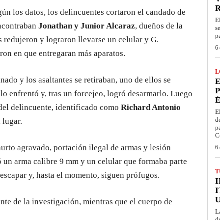
gún los datos, los delincuentes cortaron el candado de
E
encontraban
Jonathan y Junior Alcaraz
, dueños de la
s
p
s redujeron y lograron llevarse un celular y G.
6 
eron en que entregaran más aparatos.
L
ado y los asaltantes se retiraban, uno de ellos se
E
P
o enfrentó y, tras un forcejeo, logró desarmarlo. Luego
É
del delincuente, identificado como
Richard Antonio
E
d
 lugar.
p
C
hurto agravado, portación ilegal de armas y lesión
6 
ró un arma calibre 9 mm y un celular que formaba parte
T
n escapar y, hasta el momento, siguen prófugos.
I
rente de la investigación, mientras que el cuerpo de
L
d