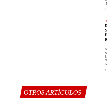
l
6 
P
D
M
I
E
d
h
E
N
d
5 
OTROS ARTÍCULOS