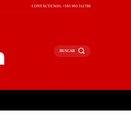
CONTÁCTENOS: +595 993 511788
BUSCAR
ICA
REGIÓN
FRONTERA
S