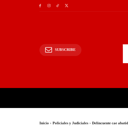
SUBSCRIBE
INICIO
POLICIALES Y
Inicio
Policiales y Judiciales
Delincuente cae abatid