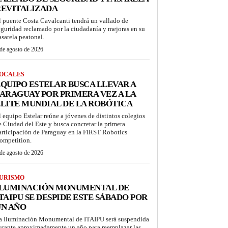
REVITALIZADA
l puente Costa Cavalcanti tendrá un vallado de
eguridad reclamado por la ciudadanía y mejoras en su
asarela peatonal.
de agosto de 2026
OCALES
QUIPO ESTELAR BUSCA LLEVAR A
ARAGUAY POR PRIMERA VEZ A LA
LITE MUNDIAL DE LA ROBÓTICA
l equipo Estelar reúne a jóvenes de distintos colegios
e Ciudad del Este y busca concretar la primera
articipación de Paraguay en la FIRST Robotics
ompetition.
de agosto de 2026
URISMO
ILUMINACIÓN MONUMENTAL DE
TAIPU SE DESPIDE ESTE SÁBADO POR
UN AÑO
a Iluminación Monumental de ITAIPU será suspendida
urante aproximadamente un año para reemplazar las