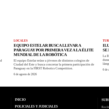
LOCALES
TUR
EQUIPO ESTELAR BUSCA LLEVAR A
IL
PARAGUAY POR PRIMERA VEZ A LA ÉLITE
SE
MUNDIAL DE LA ROBÓTICA
La I
dura
ad
El equipo Estelar reúne a jóvenes de distintos colegios de
lámp
Ciudad del Este y busca concretar la primera participación de
Paraguay en la FIRST Robotics Competition.
6 de 
6 de agosto de 2026
INICIO
SUB
POLICIALES Y JUDICIALES
Recib