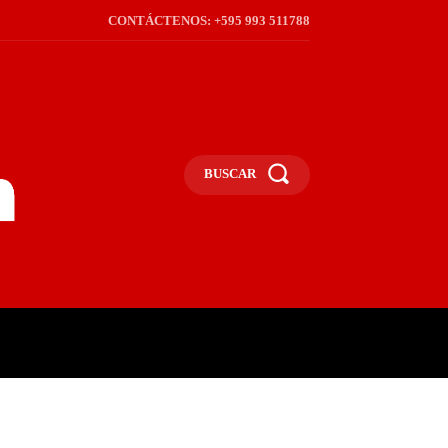
CONTÁCTENOS: +595 993 511788
BUSCAR
ICA
REGIÓN
FRONTERA
S