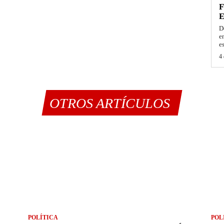
F
E
D
e
e
4 
OTROS ARTÍCULOS
POLÍTICA
POL