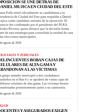
POSICIÓN SE UNE DETRÁS DE
ANIEL MUJICA EN CIUDAD DEL ESTE
aura Folle retiró oficialmente su candidatura a la
ntendencia de Ciudad del Este para respaldar a Daniel
ujica como candidato unitario de la oposición. El
nuncio fue confirmado por el presidente del PLRA,
lcides Riveros, quien destacó que la decisión forma
arte de una estrategia para consolidar la unidad de cara
 las elecciones municipales.
de agosto de 2026
OLICIALES Y JUDICIALES
ELINCUENTES ROBAN CAJAS DE
ELULARES DE ALTA GAMA Y
BANDONAN A LAS VÍCTIMAS
n grupo armado interceptó a dos ciudadanos
rasileños en el Km 4 y se apoderó de varias cajas de
eléfonos celulares de alta gama. Las víctimas fueron
bandonadas posteriormente junto a su camioneta.
de agosto de 2026
ALUD
OCENTES Y ASEGURADOS EXIGEN