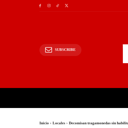
SUBSCRIBE
INICIO
POLICIALES Y
Inicio
Locales
Decomisan tragamonedas sin habilit