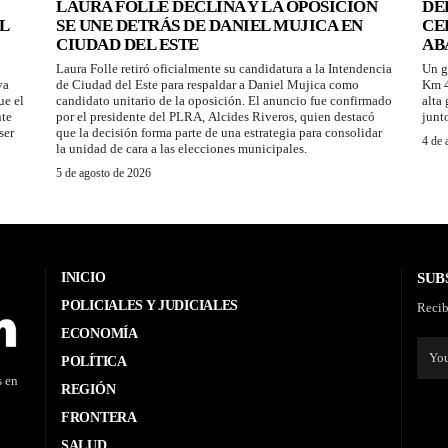
LAURA FOLLE DECLINA Y LA OPOSICIÓN
DE
L
SE UNE DETRÁS DE DANIEL MUJICA EN
CE
CIUDAD DEL ESTE
AB
Laura Folle retiró oficialmente su candidatura a la Intendencia
Un g
ya
de Ciudad del Este para respaldar a Daniel Mujica como
Km 4
ue el
candidato unitario de la oposición. El anuncio fue confirmado
alta
nte
por el presidente del PLRA, Alcides Riveros, quien destacó
junt
ser
que la decisión forma parte de una estrategia para consolidar
4 de 
la unidad de cara a las elecciones municipales.
5 de agosto de 2026
INICIO
SUB
POLICIALES Y JUDICIALES
Recib
ECONOMÍA
POLÍTICA
s en
REGIÓN
FRONTERA
SALUD