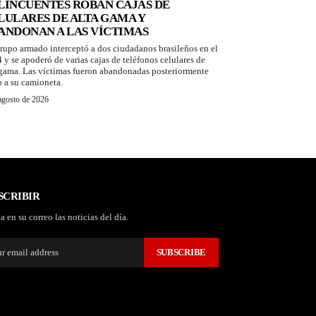
LINCUENTES ROBAN CAJAS DE
LULARES DE ALTA GAMA Y
ANDONAN A LAS VÍCTIMAS
rupo armado interceptó a dos ciudadanos brasileños en el
 y se apoderó de varias cajas de teléfonos celulares de
 gama. Las víctimas fueron abandonadas posteriormente
o a su camioneta.
agosto de 2026
SCRIBIR
a en su correo las noticias del día.
SUBSCRIBE