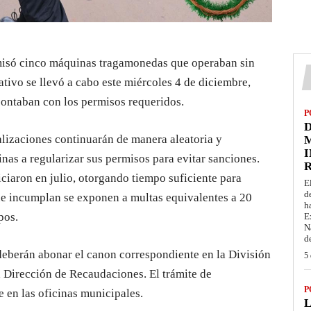
misó cinco máquinas tragamonedas que operaban sin
ativo se llevó a cabo este miércoles 4 de diciembre,
contaban con los permisos requeridos.
P
D
alizaciones continuarán de manera aleatoria y
M
I
inas a regularizar sus permisos para evitar sanciones.
iciaron en julio, otorgando tiempo suficiente para
E
d
ue incumplan se exponen a multas equivalentes a 20
h
pos.
E
N
d
 deberán abonar el canon correspondiente en la División
5 
 Dirección de Recaudaciones. El trámite de
P
 en las oficinas municipales.
L