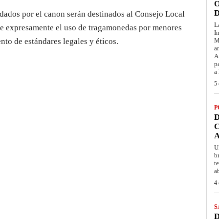
O
D
dados por el canon serán destinados al Consejo Local
L
be expresamente el uso de tragamonedas por menores
I
nto de estándares legales y éticos.
M
a
A
p
a
5 
P
D
C
A
U
b
t
a
4 
S
D