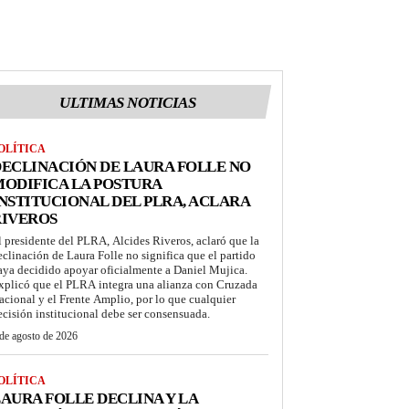
ULTIMAS NOTICIAS
OLÍTICA
ECLINACIÓN DE LAURA FOLLE NO
ODIFICA LA POSTURA
NSTITUCIONAL DEL PLRA, ACLARA
RIVEROS
l presidente del PLRA, Alcides Riveros, aclaró que la
eclinación de Laura Folle no significa que el partido
aya decidido apoyar oficialmente a Daniel Mujica.
xplicó que el PLRA integra una alianza con Cruzada
acional y el Frente Amplio, por lo que cualquier
ecisión institucional debe ser consensuada.
de agosto de 2026
OLÍTICA
AURA FOLLE DECLINA Y LA