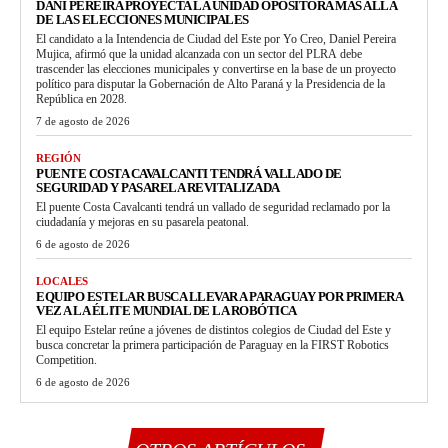
DANI PEREIRA PROYECTA LA UNIDAD OPOSITORA MÁS ALLÁ
DE LAS ELECCIONES MUNICIPALES
El candidato a la Intendencia de Ciudad del Este por Yo Creo, Daniel Pereira
Mujica, afirmó que la unidad alcanzada con un sector del PLRA debe
trascender las elecciones municipales y convertirse en la base de un proyecto
político para disputar la Gobernación de Alto Paraná y la Presidencia de la
República en 2028.
7 de agosto de 2026
REGIÓN
PUENTE COSTA CAVALCANTI TENDRÁ VALLADO DE
SEGURIDAD Y PASARELA REVITALIZADA
El puente Costa Cavalcanti tendrá un vallado de seguridad reclamado por la
ciudadanía y mejoras en su pasarela peatonal.
6 de agosto de 2026
LOCALES
EQUIPO ESTELAR BUSCA LLEVAR A PARAGUAY POR PRIMERA
VEZ A LA ÉLITE MUNDIAL DE LA ROBÓTICA
El equipo Estelar reúne a jóvenes de distintos colegios de Ciudad del Este y
busca concretar la primera participación de Paraguay en la FIRST Robotics
Competition.
6 de agosto de 2026