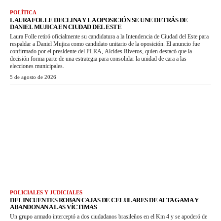
POLÍTICA
LAURA FOLLE DECLINA Y LA OPOSICIÓN SE UNE DETRÁS DE
DANIEL MUJICA EN CIUDAD DEL ESTE
Laura Folle retiró oficialmente su candidatura a la Intendencia de Ciudad del Este para
respaldar a Daniel Mujica como candidato unitario de la oposición. El anuncio fue
confirmado por el presidente del PLRA, Alcides Riveros, quien destacó que la
decisión forma parte de una estrategia para consolidar la unidad de cara a las
elecciones municipales.
5 de agosto de 2026
POLICIALES Y JUDICIALES
DELINCUENTES ROBAN CAJAS DE CELULARES DE ALTA GAMA Y
ABANDONAN A LAS VÍCTIMAS
Un grupo armado interceptó a dos ciudadanos brasileños en el Km 4 y se apoderó de