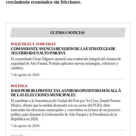
crecimiento económico sin fricciones
.
ULTIMAS NOTICIAS
POLICIALES Y JUDICIALES
COMANDANTE ANUNCIA REVISIÓN DE LA ESTRATEGIA DE
SEGURIDAD EN ALTO PARANÁ
El comandante César Silguero anunció una evaluación integral del sistema de
seguridad de Alto Paraná. Podrían aplicarse nuevas estrategias, refuerzos y
cambios.
7 de agosto de 2026
POLÍTICA
DANI PEREIRA PROYECTA LA UNIDAD OPOSITORA MÁS ALLÁ
DE LAS ELECCIONES MUNICIPALES
El candidato a la Intendencia de Ciudad del Este por Yo Creo, Daniel Pereira
Mujica, afirmó que la unidad alcanzada con un sector del PLRA debe
trascender las elecciones municipales y convertirse en la base de un proyecto
político para disputar la Gobernación de Alto Paraná y la Presidencia de la
República en 2028.
7 de agosto de 2026