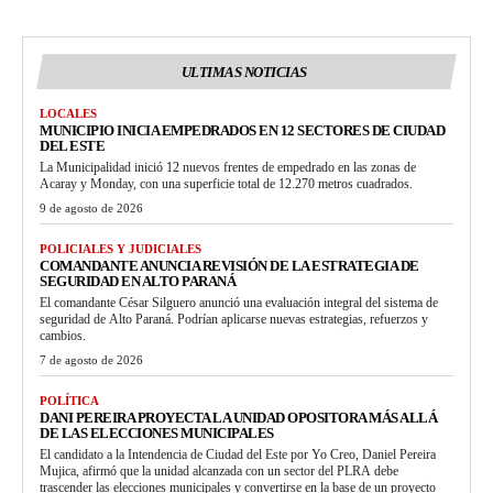
ULTIMAS NOTICIAS
LOCALES
MUNICIPIO INICIA EMPEDRADOS EN 12 SECTORES DE CIUDAD
DEL ESTE
La Municipalidad inició 12 nuevos frentes de empedrado en las zonas de
Acaray y Monday, con una superficie total de 12.270 metros cuadrados.
9 de agosto de 2026
POLICIALES Y JUDICIALES
COMANDANTE ANUNCIA REVISIÓN DE LA ESTRATEGIA DE
SEGURIDAD EN ALTO PARANÁ
El comandante César Silguero anunció una evaluación integral del sistema de
seguridad de Alto Paraná. Podrían aplicarse nuevas estrategias, refuerzos y
cambios.
7 de agosto de 2026
POLÍTICA
DANI PEREIRA PROYECTA LA UNIDAD OPOSITORA MÁS ALLÁ
DE LAS ELECCIONES MUNICIPALES
El candidato a la Intendencia de Ciudad del Este por Yo Creo, Daniel Pereira
Mujica, afirmó que la unidad alcanzada con un sector del PLRA debe
trascender las elecciones municipales y convertirse en la base de un proyecto