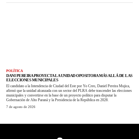
POLÍTICA
DANI PEREIRA PROYECTA LA UNIDAD OPOSITORA MÁS ALLÁ DE LAS
ELECCIONES MUNICIPALES
El candidato a la Intendencia de Ciudad del Este por Yo Creo, Daniel Pereira Mujica,
afirmó que la unidad alcanzada con un sector del PLRA debe trascender las elecciones
municipales y convertirse en la base de un proyecto político para disputar la
Gobernación de Alto Paraná y la Presidencia de la República en 2028.
7 de agosto de 2026