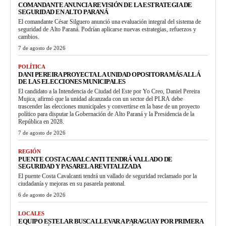
COMANDANTE ANUNCIA REVISIÓN DE LA ESTRATEGIA DE
SEGURIDAD EN ALTO PARANÁ
El comandante César Silguero anunció una evaluación integral del sistema de
seguridad de Alto Paraná. Podrían aplicarse nuevas estrategias, refuerzos y
cambios.
7 de agosto de 2026
POLÍTICA
DANI PEREIRA PROYECTA LA UNIDAD OPOSITORA MÁS ALLÁ
DE LAS ELECCIONES MUNICIPALES
El candidato a la Intendencia de Ciudad del Este por Yo Creo, Daniel Pereira
Mujica, afirmó que la unidad alcanzada con un sector del PLRA debe
trascender las elecciones municipales y convertirse en la base de un proyecto
político para disputar la Gobernación de Alto Paraná y la Presidencia de la
República en 2028.
7 de agosto de 2026
REGIÓN
PUENTE COSTA CAVALCANTI TENDRÁ VALLADO DE
SEGURIDAD Y PASARELA REVITALIZADA
El puente Costa Cavalcanti tendrá un vallado de seguridad reclamado por la
ciudadanía y mejoras en su pasarela peatonal.
6 de agosto de 2026
LOCALES
EQUIPO ESTELAR BUSCA LLEVAR A PARAGUAY POR PRIMERA