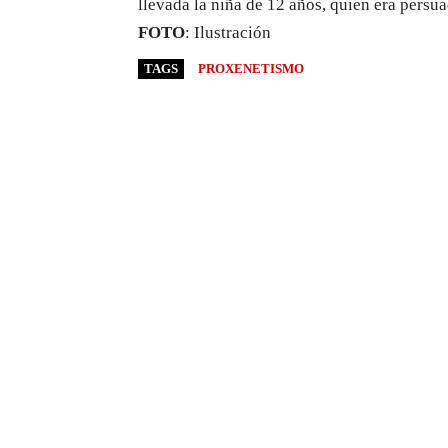
llevada la niña de 12 años, quien era persua
FOTO
: Ilustración
TAGS
PROXENETISMO