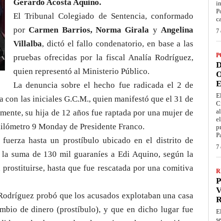
Gerardo Acosta Aquino.
i
P
El Tribunal Colegiado de Sentencia, conformado
c
por
Carmen Barrios, Norma Girala
y
Angelina
7 
Villalba
, dictó el fallo condenatorio, en base a las
P
pruebas ofrecidas por la fiscal Analía Rodríguez,
D
quien representó al Ministerio Público.
O
E
La denuncia sobre el hecho fue radicada el 2 de
E
a con las iniciales G.C.M., quien manifestó que el 31 de
C
a
mente, su hija de 12 años fue raptada por una mujer de
e
 kilómetro 9 Monday de Presidente Franco.
p
P
 fuerza hasta un prostíbulo ubicado en el distrito de
7 
la suma de 130 mil guaraníes a Edi Aquino, según la
a prostituirse, hasta que fue rescatada por una comitiva
R
P
V
a Rodríguez probó que los acusados explotaban una casa
ambio de dinero (prostíbulo), y que en dicho lugar fue
E
s