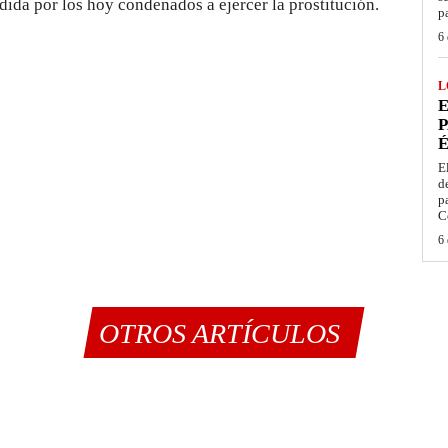
dida por los hoy condenados a ejercer la prostitución.
p
6 
L
E
P
É
E
d
p
C
6 
OTROS ARTÍCULOS