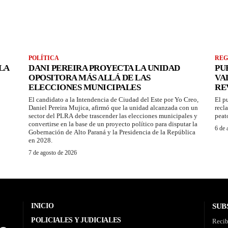
POLÍTICA
REG
LA
DANI PEREIRA PROYECTA LA UNIDAD
PU
OPOSITORA MÁS ALLÁ DE LAS
VA
ELECCIONES MUNICIPALES
RE
El candidato a la Intendencia de Ciudad del Este por Yo Creo,
El p
Daniel Pereira Mujica, afirmó que la unidad alcanzada con un
recl
sector del PLRA debe trascender las elecciones municipales y
peat
convertirse en la base de un proyecto político para disputar la
6 de 
Gobernación de Alto Paraná y la Presidencia de la República
en 2028.
7 de agosto de 2026
INICIO
SUB
POLICIALES Y JUDICIALES
Recib