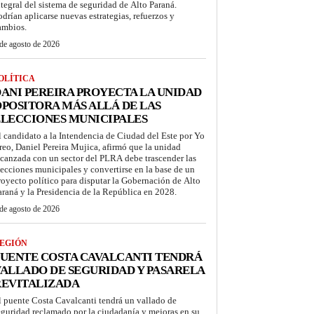
ntegral del sistema de seguridad de Alto Paraná.
odrían aplicarse nuevas estrategias, refuerzos y
ambios.
de agosto de 2026
OLÍTICA
ANI PEREIRA PROYECTA LA UNIDAD
POSITORA MÁS ALLÁ DE LAS
LECCIONES MUNICIPALES
l candidato a la Intendencia de Ciudad del Este por Yo
reo, Daniel Pereira Mujica, afirmó que la unidad
lcanzada con un sector del PLRA debe trascender las
lecciones municipales y convertirse en la base de un
royecto político para disputar la Gobernación de Alto
araná y la Presidencia de la República en 2028.
de agosto de 2026
EGIÓN
UENTE COSTA CAVALCANTI TENDRÁ
ALLADO DE SEGURIDAD Y PASARELA
REVITALIZADA
l puente Costa Cavalcanti tendrá un vallado de
eguridad reclamado por la ciudadanía y mejoras en su