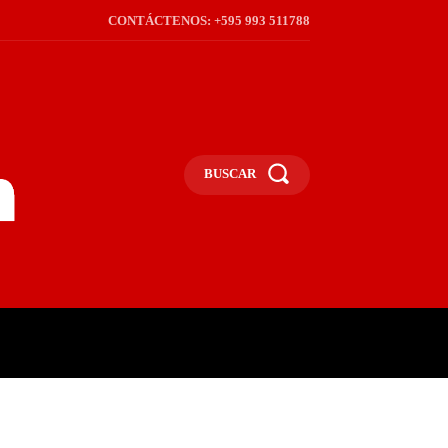
CONTÁCTENOS: +595 993 511788
BUSCAR
ICA
REGIÓN
FRONTERA
S