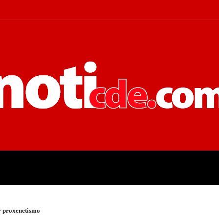
 JUDICIALES
ECONOMÍA
POLÍT
r proxenetismo